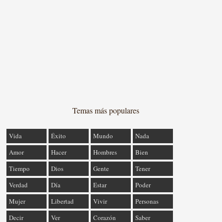
Temas más populares
Vida
Éxito
Mundo
Nada
Amor
Hacer
Hombres
Bien
Tiempo
Dios
Gente
Tener
Verdad
Día
Estar
Poder
Mujer
Libertad
Vivir
Personas
Decir
Ver
Corazón
Saber