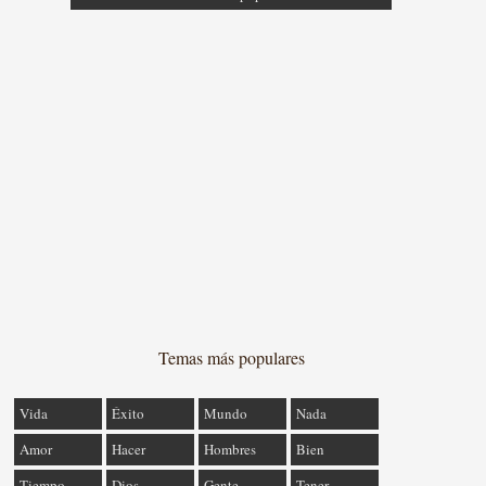
Temas más populares
Vida
Éxito
Mundo
Nada
Amor
Hacer
Hombres
Bien
Tiempo
Dios
Gente
Tener