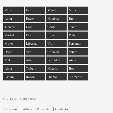
Vida
Éxito
Mundo
Nada
Amor
Hacer
Hombres
Bien
Tiempo
Dios
Gente
Tener
Verdad
Día
Estar
Poder
Mujer
Libertad
Vivir
Personas
Decir
Ver
Corazón
Saber
Mal
Arte
Felicidad
Años
Alma
Trabajo
Historia
Hoy
Estado
Razón
Pueblo
Momento
© 2013-2026 Aki Frases
Facebook
Política de Privacidad
Contacto