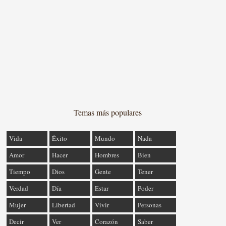
Temas más populares
Vida
Éxito
Mundo
Nada
Amor
Hacer
Hombres
Bien
Tiempo
Dios
Gente
Tener
Verdad
Día
Estar
Poder
Mujer
Libertad
Vivir
Personas
Decir
Ver
Corazón
Saber