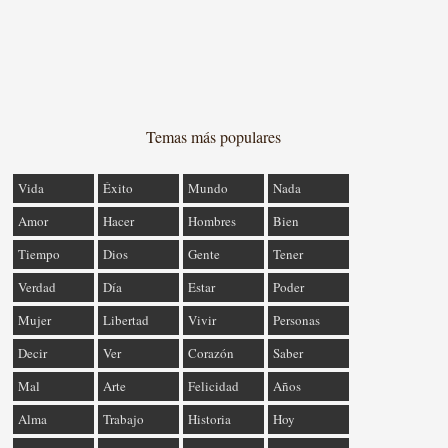
Temas más populares
Vida
Éxito
Mundo
Nada
Amor
Hacer
Hombres
Bien
Tiempo
Dios
Gente
Tener
Verdad
Día
Estar
Poder
Mujer
Libertad
Vivir
Personas
Decir
Ver
Corazón
Saber
Mal
Arte
Felicidad
Años
Alma
Trabajo
Historia
Hoy