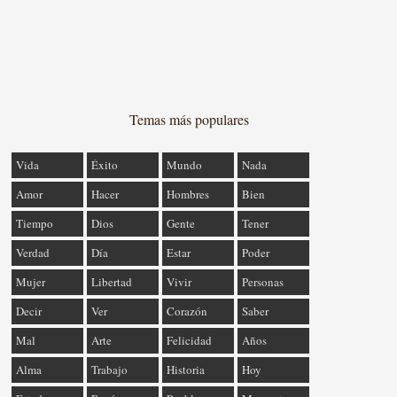
Temas más populares
Vida
Éxito
Mundo
Nada
Amor
Hacer
Hombres
Bien
Tiempo
Dios
Gente
Tener
Verdad
Día
Estar
Poder
Mujer
Libertad
Vivir
Personas
Decir
Ver
Corazón
Saber
Mal
Arte
Felicidad
Años
Alma
Trabajo
Historia
Hoy