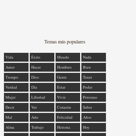
Temas más populares
Vida
Éxito
Mundo
Nada
Amor
Hacer
Hombres
Bien
Tiempo
Dios
Gente
Tener
Verdad
Día
Estar
Poder
Mujer
Libertad
Vivir
Personas
Decir
Ver
Corazón
Saber
Mal
Arte
Felicidad
Años
Alma
Trabajo
Historia
Hoy