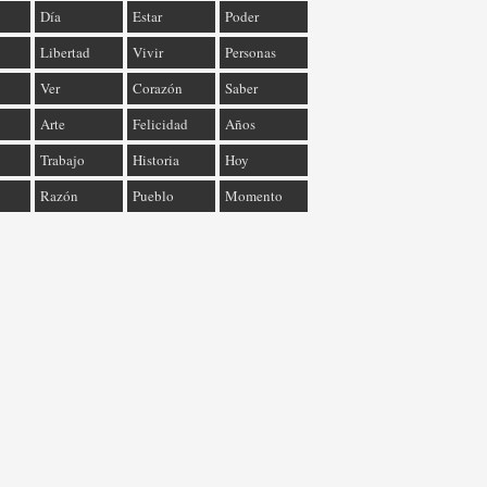
Día
Estar
Poder
Libertad
Vivir
Personas
Ver
Corazón
Saber
Arte
Felicidad
Años
Trabajo
Historia
Hoy
Razón
Pueblo
Momento