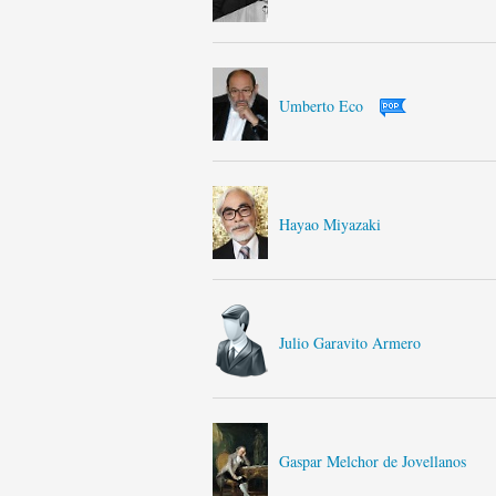
Umberto Eco
Hayao Miyazaki
Julio Garavito Armero
Gaspar Melchor de Jovellanos