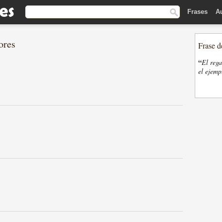
Frases
A
ores
Frase d
“
El rega
el ejemp