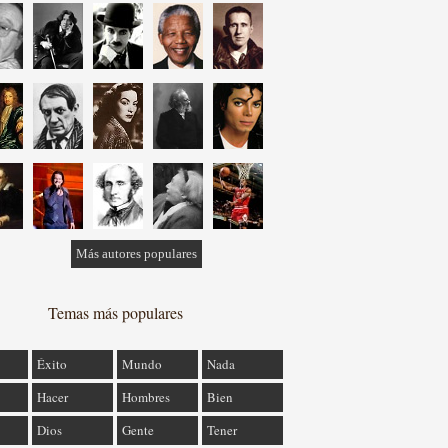
Más autores populares
Temas más populares
Éxito
Mundo
Nada
Hacer
Hombres
Bien
Dios
Gente
Tener