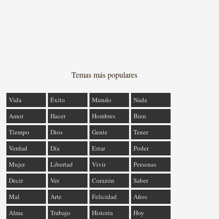
Temas más populares
Vida
Éxito
Mundo
Nada
Amor
Hacer
Hombres
Bien
Tiempo
Dios
Gente
Tener
Verdad
Día
Estar
Poder
Mujer
Libertad
Vivir
Personas
Decir
Ver
Corazón
Saber
Mal
Arte
Felicidad
Años
Alma
Trabajo
Historia
Hoy