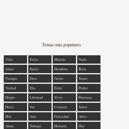
Temas más populares
Vida
Éxito
Mundo
Nada
Amor
Hacer
Hombres
Bien
Tiempo
Dios
Gente
Tener
Verdad
Día
Estar
Poder
Mujer
Libertad
Vivir
Personas
Decir
Ver
Corazón
Saber
Mal
Arte
Felicidad
Años
Alma
Trabajo
Historia
Hoy