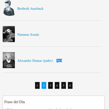
Berthold Auerbach
Natsume Soseki
Alexandre Dumas (padre)
1
2
3
4
5
6
Frase del Día