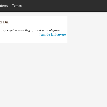
utores
Temas
el Día
”
y un camino para llegar, y mil para alejarse.
Jean de la Bruyere
—