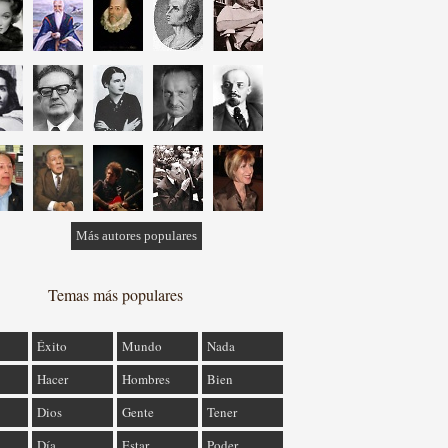
Más autores populares
Temas más populares
Éxito
Mundo
Nada
Hacer
Hombres
Bien
Dios
Gente
Tener
Día
Estar
Poder