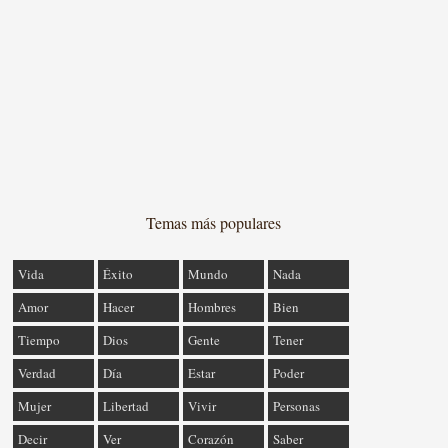
Temas más populares
Vida
Éxito
Mundo
Nada
Amor
Hacer
Hombres
Bien
Tiempo
Dios
Gente
Tener
Verdad
Día
Estar
Poder
Mujer
Libertad
Vivir
Personas
Decir
Ver
Corazón
Saber