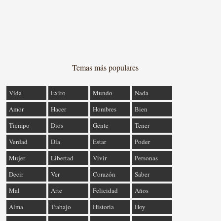
Temas más populares
Vida
Éxito
Mundo
Nada
Amor
Hacer
Hombres
Bien
Tiempo
Dios
Gente
Tener
Verdad
Día
Estar
Poder
Mujer
Libertad
Vivir
Personas
Decir
Ver
Corazón
Saber
Mal
Arte
Felicidad
Años
Alma
Trabajo
Historia
Hoy