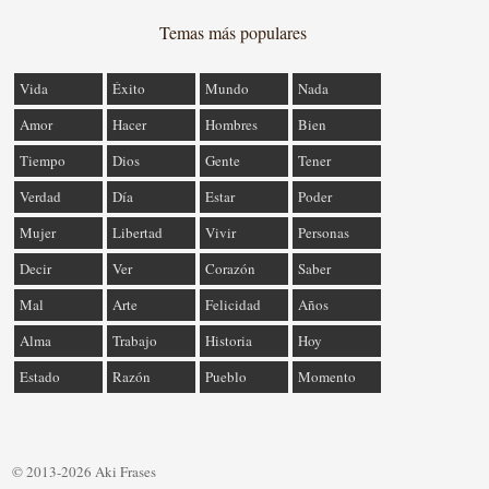
Temas más populares
Vida
Éxito
Mundo
Nada
Amor
Hacer
Hombres
Bien
Tiempo
Dios
Gente
Tener
Verdad
Día
Estar
Poder
Mujer
Libertad
Vivir
Personas
Decir
Ver
Corazón
Saber
Mal
Arte
Felicidad
Años
Alma
Trabajo
Historia
Hoy
Estado
Razón
Pueblo
Momento
© 2013-2026 Aki Frases