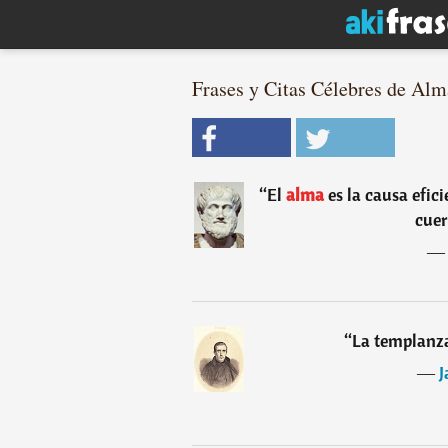
Frases y Citas Célebres de Alm
“
El
alma
es la causa efic
cuer
“
La templanza 
―
J