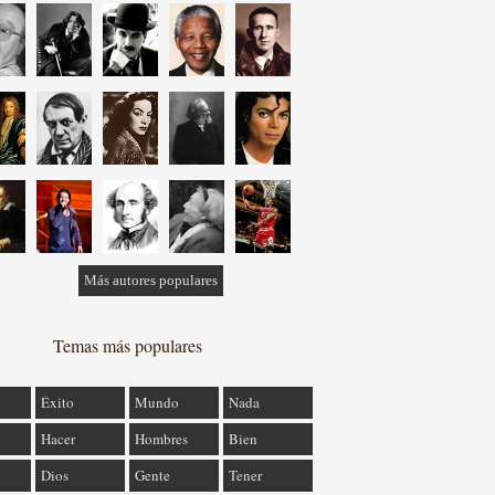
Más autores populares
Temas más populares
Éxito
Mundo
Nada
Hacer
Hombres
Bien
Dios
Gente
Tener