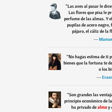
“
Las aves al pasar le di
Las flores que pisa le 
perfume de las almas. Y e
pupilas de acero negro, f
pájaro, el cáliz de la 
―
Manuel
“
No hagas estima de ti p
bienes que la fortuna te d
o los b
―
Eras
“
Son grandes las ventaja
principio económico de la 
ha privado de
alma
y 