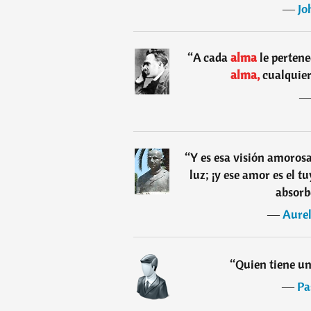
―
Jo
“
A cada
alma
le perten
alma,
cualquier
“
Y es esa visión amorosa
luz; ¡y ese amor es el 
absorb
―
Aurel
“
Quien tiene un
―
Pa