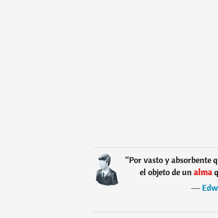
“
Por vasto y absorbente q
el objeto de un
alma
q
―
Edwi