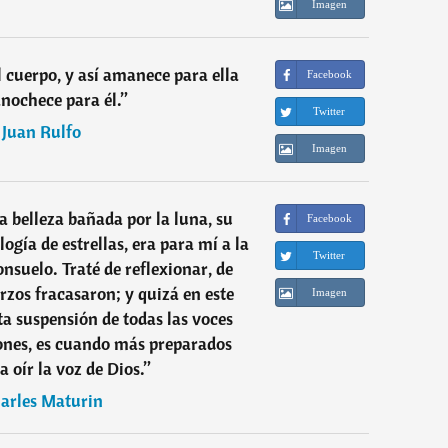
Imagen
l cuerpo, y así amanece para ella
Facebook
nochece para él.
”
Twitter
―
Juan Rulfo
Imagen
na belleza bañada por la luna, su
Facebook
logía de estrellas, era para mí a la
Twitter
nsuelo. Traté de reflexionar, de
erzos fracasaron; y quizá en este
Imagen
ta suspensión de todas las voces
ones, es cuando más preparados
 oír la voz de Dios.
”
arles Maturin