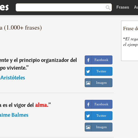
Frases
A
a (1.000+ frases)
Frase d
“
El rega
el ejemp
iente y el principio organizador del
Facebook
po viviente.
”
Twitter
―
Aristóteles
Imagen
es el vigor del
alma.
”
Facebook
aime Balmes
Twitter
Imagen