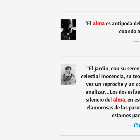
“
El
alma
es antípoda de
cuando a
“
El jardín, con su sere
celestial inocencia, su teo
vez un reproche y un co
analizar...Los dos esfu
silencio del
alma,
en es
clamorosas de las pasi
estamos para
―
Ch