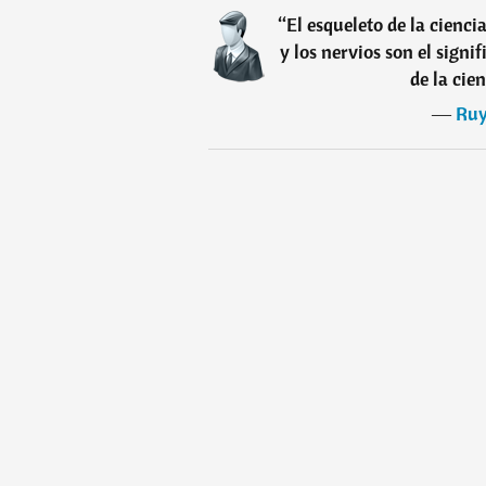
“
El esqueleto de la cienci
y los nervios son el signif
de la cien
―
Ruy