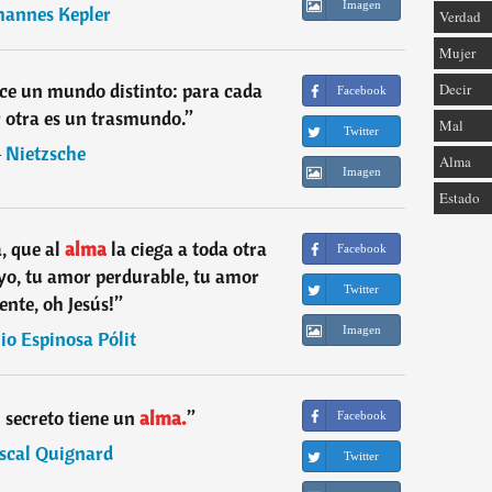
Imagen
hannes Kepler
Verdad
Mujer
ece un mundo distinto: para cada
Decir
Facebook
 otra es un trasmundo.
”
Mal
Twitter
―
Nietzsche
Alma
Imagen
Estado
, que al
alma
la ciega a toda otra
Facebook
tuyo, tu amor perdurable, tu amor
Twitter
ente, oh Jesús!
”
Imagen
io Espinosa Pólit
 secreto tiene un
alma.
”
Facebook
scal Quignard
Twitter