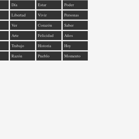
Día
Estar
Poder
Libertad
Vivir
Personas
Ver
Corazón
Saber
Arte
Felicidad
Años
Trabajo
Historia
Hoy
Razón
Pueblo
Momento