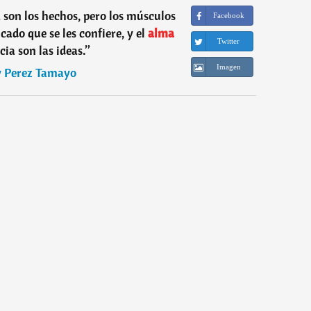
a son los hechos, pero los músculos
Facebook
icado que se les confiere, y el
alma
Twitter
cia son las ideas.
”
Imagen
 Perez Tamayo