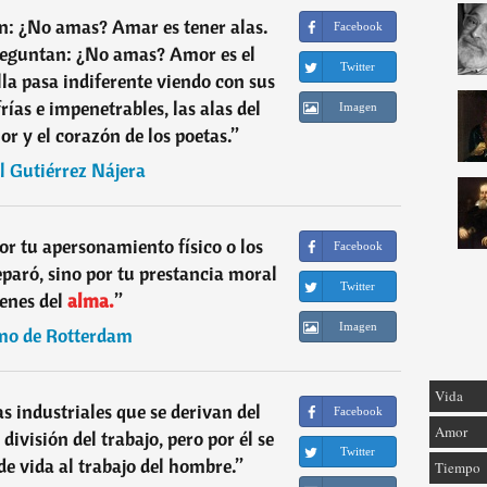
cen: ¿No amas? Amar es tener alas.
Facebook
preguntan: ¿No amas? Amor es el
Twitter
lla pasa indiferente viendo con sus
rías e impenetrables, las alas del
Imagen
flor y el corazón de los poetas.
”
 Gutiérrez Nájera
or tu apersonamiento físico o los
Facebook
eparó, sino por tu prestancia moral
Twitter
ienes del
alma.
”
Imagen
mo de Rotterdam
Vida
s industriales que se derivan del
Facebook
Amor
división del trabajo, pero por él se
Twitter
de vida al trabajo del hombre.
”
Tiempo