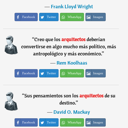
―
Frank Lloyd Wright
Facebook
Twitter
WhatsApp
Imagen
“
Creo que los
arquitectos
deberían
convertirse en algo mucho más político, más
antropológico y más económico.
”
―
Rem Koolhaas
Facebook
Twitter
WhatsApp
Imagen
“
Sus pensamientos son los
arquitectos
de su
destino.
”
―
David O. Mackay
Facebook
Twitter
WhatsApp
Imagen