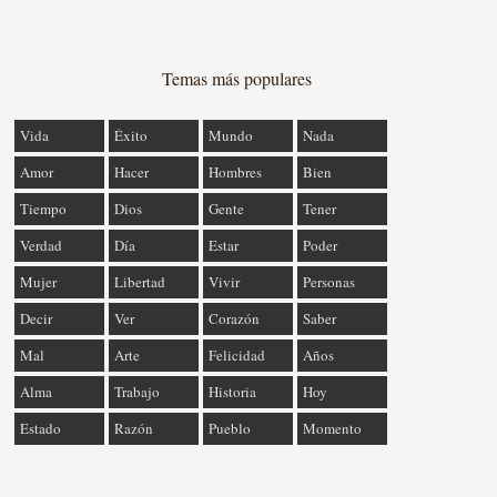
Temas más populares
Vida
Éxito
Mundo
Nada
Amor
Hacer
Hombres
Bien
Tiempo
Dios
Gente
Tener
Verdad
Día
Estar
Poder
Mujer
Libertad
Vivir
Personas
Decir
Ver
Corazón
Saber
Mal
Arte
Felicidad
Años
Alma
Trabajo
Historia
Hoy
Estado
Razón
Pueblo
Momento