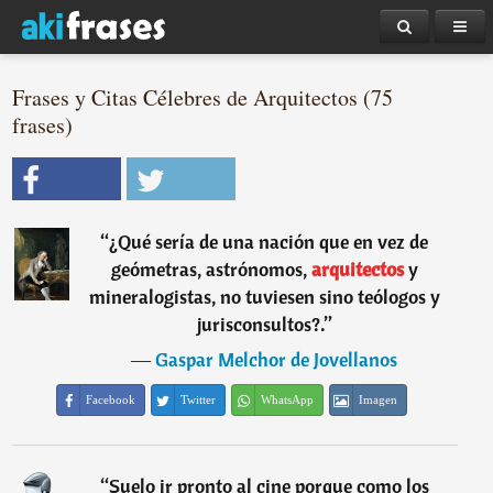
Frases y Citas Célebres de Arquitectos (75
frases)
“
¿Qué sería de una nación que en vez de
geómetras, astrónomos,
arquitectos
y
mineralogistas, no tuviesen sino teólogos y
jurisconsultos?.
”
―
Gaspar Melchor de Jovellanos
Facebook
Twitter
WhatsApp
Imagen
“
Suelo ir pronto al cine porque como los