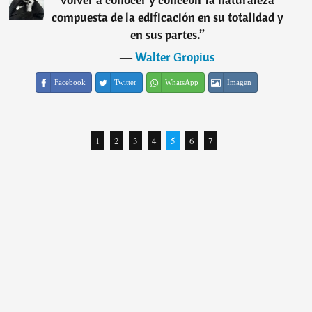
compuesta de la edificación en su totalidad y
en sus partes.
”
―
Walter Gropius
Facebook
Twitter
WhatsApp
Imagen
1
2
3
4
5
6
7