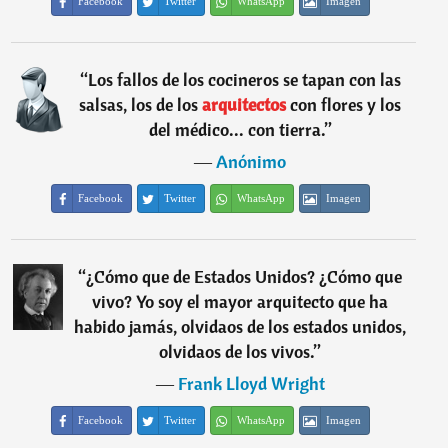
Facebook
Twitter
WhatsApp
Imagen
“
Los fallos de los cocineros se tapan con las
salsas, los de los
arquitectos
con flores y los
del médico... con tierra.
”
―
Anónimo
Facebook
Twitter
WhatsApp
Imagen
“
¿Cómo que de Estados Unidos? ¿Cómo que
vivo? Yo soy el mayor arquitecto que ha
habido jamás, olvidaos de los estados unidos,
olvidaos de los vivos.
”
―
Frank Lloyd Wright
Facebook
Twitter
WhatsApp
Imagen