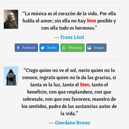
“
La música es el corazón de la vida. Por ella
habla el amor; sin ella no hay
bien
posible y
con ella todo es hermoso.
”
―
Franz Liszt
Facebook
Twitter
WhatsApp
Imagen
“
Ciego quien no ve el sol, necio quien no lo
conoce, ingrato quien no le da las gracias, si
tanta es la luz, tanto el
bien,
tanto el
beneficio, con que resplandece, con que
sobresale, con que nos favorece, maestro de
los sentidos, padre de las sustancias autor de
la vida.
”
―
Giordano Bruno