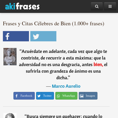
Frases y Citas Célebres de Bien (1.000+ frases)
“
Acuérdate en adelante, cada vez que algo te
contriste, de recurrir a esta máxima: que la
adversidad no es una desgracia, antes
bien,
el
sufrirla con grandeza de ánimo es una
dicha.
”
―
Marco Aurelio
Facebook
Twitter
WhatsApp
Imagen
“
Busca siempre un quehacer; cuando lo