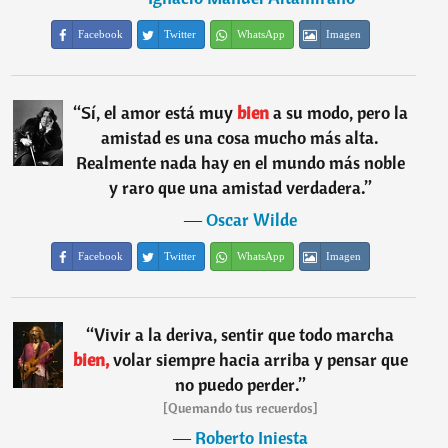
Facebook
Twitter
WhatsApp
Imagen
“
Sí, el amor está muy
bien
a su modo, pero la
amistad es una cosa mucho más alta.
Realmente nada hay en el mundo más noble
y raro que una amistad verdadera.
”
―
Oscar Wilde
Facebook
Twitter
WhatsApp
Imagen
“
Vivir a la deriva, sentir que todo marcha
bien,
volar siempre hacia arriba y pensar que
no puedo perder.
”
[Quemando tus recuerdos]
―
Roberto Iniesta