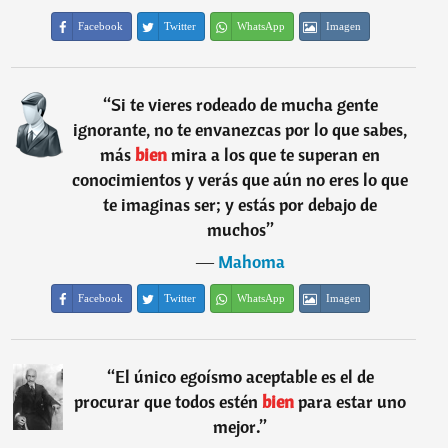
Facebook
Twitter
WhatsApp
Imagen
“
Si te vieres rodeado de mucha gente
ignorante, no te envanezcas por lo que sabes,
más
bien
mira a los que te superan en
conocimientos y verás que aún no eres lo que
te imaginas ser; y estás por debajo de
muchos
”
―
Mahoma
Facebook
Twitter
WhatsApp
Imagen
“
El único egoísmo aceptable es el de
procurar que todos estén
bien
para estar uno
mejor.
”