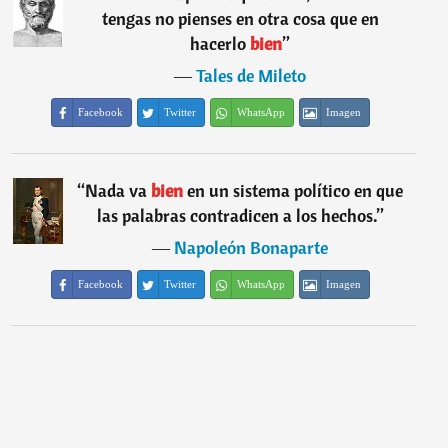
tengas no pienses en otra cosa que en
hacerlo
bien
”
―
Tales de Mileto
Facebook
Twitter
WhatsApp
Imagen
“
Nada va
bien
en un sistema político en que
las palabras contradicen a los hechos.
”
―
Napoleón Bonaparte
Facebook
Twitter
WhatsApp
Imagen