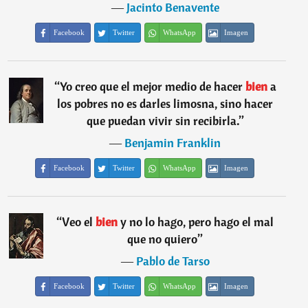
―
Jacinto Benavente
Facebook
Twitter
WhatsApp
Imagen
“
Yo creo que el mejor medio de hacer
bien
a
los pobres no es darles limosna, sino hacer
que puedan vivir sin recibirla.
”
―
Benjamin Franklin
Facebook
Twitter
WhatsApp
Imagen
“
Veo el
bien
y no lo hago, pero hago el mal
que no quiero
”
―
Pablo de Tarso
Facebook
Twitter
WhatsApp
Imagen