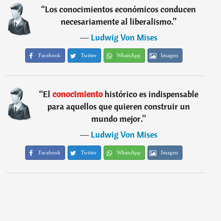
“
Los conocimientos económicos conducen
necesariamente al liberalismo.
”
―
Ludwig Von Mises
Facebook
Twitter
WhatsApp
Imagen
“
El
conocimiento
histórico es indispensable
para aquellos que quieren construir un
mundo mejor.
”
―
Ludwig Von Mises
Facebook
Twitter
WhatsApp
Imagen