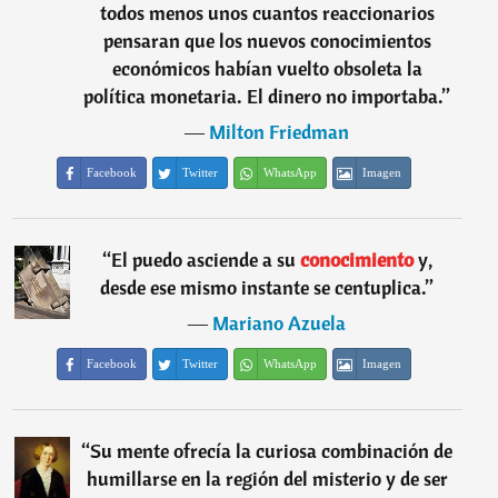
todos menos unos cuantos reaccionarios
pensaran que los nuevos conocimientos
económicos habían vuelto obsoleta la
política monetaria. El dinero no importaba.
”
―
Milton Friedman
Facebook
Twitter
WhatsApp
Imagen
“
El puedo asciende a su
conocimiento
y,
desde ese mismo instante se centuplica.
”
―
Mariano Azuela
Facebook
Twitter
WhatsApp
Imagen
“
Su mente ofrecía la curiosa combinación de
humillarse en la región del misterio y de ser