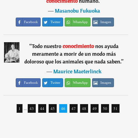
conocimiento
humano.
”
―
Masanobu Fukuoka
Facebook
Twitter
WhatsApp
Imagen
“
Todo nuestro
conocimiento
nos ayuda
meramente a morir de un modo más
doloroso que los animales que nada saben.
”
―
Maurice Maeterlinck
Facebook
Twitter
WhatsApp
Imagen
1
...
43
44
45
46
47
48
49
50
51