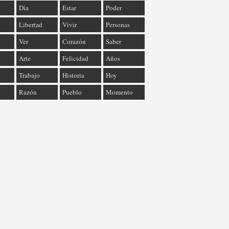
Día
Estar
Poder
Libertad
Vivir
Personas
Ver
Corazón
Saber
Arte
Felicidad
Años
Trabajo
Historia
Hoy
Razón
Pueblo
Momento