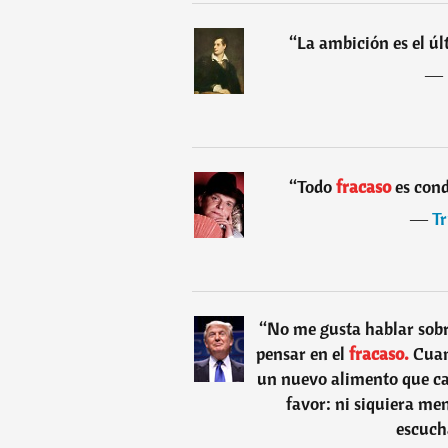
“
La ambición es el úl
―
“
Todo
fracaso
es cond
―
T
“
No me gusta hablar sobr
pensar en el
fracaso.
Cuan
un nuevo alimento que ca
favor: ni siquiera me
escuch