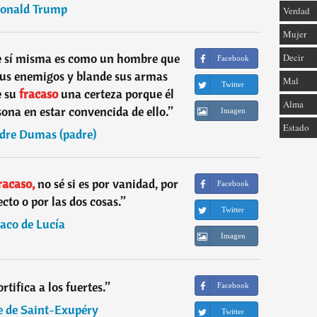
onald Trump
Verdad
Mujer
e sí misma es como un hombre que
Decir
Facebook
e sus enemigos y blande sus armas
Mal
Twitter
 su
fracaso
una certeza porque él
Alma
ona en estar convencida de ello.
”
Imagen
Estado
dre Dumas (padre)
racaso,
no sé si es por vanidad, por
Facebook
cto o por las dos cosas.
”
Twitter
aco de Lucía
Imagen
ortifica a los fuertes.
”
Facebook
e de Saint-Exupéry
Twitter