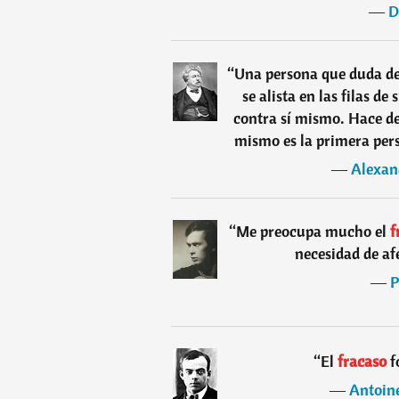
―
D
“
Una persona que duda d
se alista en las filas d
contra sí mismo. Hace de
mismo es la primera pers
―
Alexan
“
Me preocupa mucho el
f
necesidad de afe
―
P
“
El
fracaso
f
―
Antoin