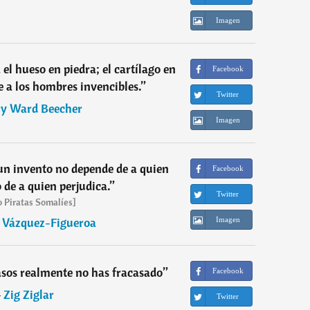
Imagen
 el hueso en piedra; el cartílago en
Facebook
e a los hombres invencibles.
”
Twitter
y Ward Beecher
Imagen
un invento no depende de a quien
Facebook
o de a quien perjudica.
”
Twitter
o Piratas Somalíes]
o Vázquez-Figueroa
Imagen
asos realmente no has fracasado
”
Facebook
―
Zig Ziglar
Twitter