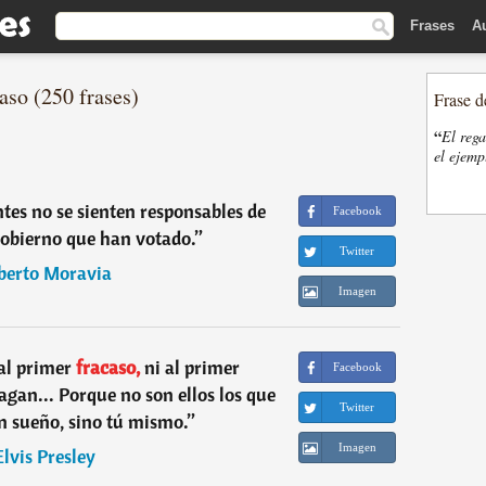
Frases
A
aso (250 frases)
Frase d
“
El rega
el ejemp
tes no se sienten responsables de
Facebook
 gobierno que han votado.
”
Twitter
berto Moravia
Imagen
al primer
fracaso,
ni al primer
Facebook
gan... Porque no son ellos los que
Twitter
 sueño, sino tú mismo.
”
Imagen
Elvis Presley