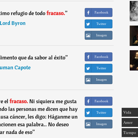
timo refugio de todo
fracaso.
”
Facebook
Lord Byron
Twitter
Imagen
imento que da sabor al éxito
”
Facebook
ruman Capote
Twitter
Imagen
e el
fracaso.
Ni siquiera me gusta
Facebook
do las personas me dicen que hay
Vida
Twitter
usa cáncer, les digo: Háganme un
Amor
ncionen esa palabra.. No deseo
Imagen
ar nada de eso
”
Tiempo