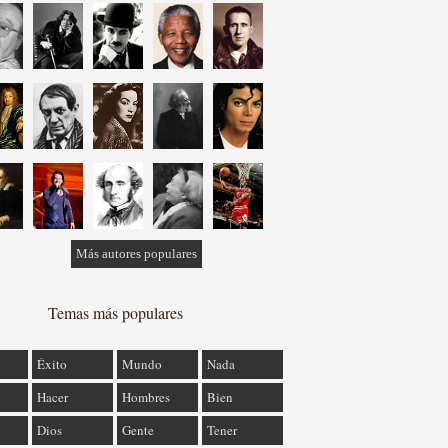
Más autores populares
Temas más populares
Éxito
Mundo
Nada
Hacer
Hombres
Bien
Dios
Gente
Tener