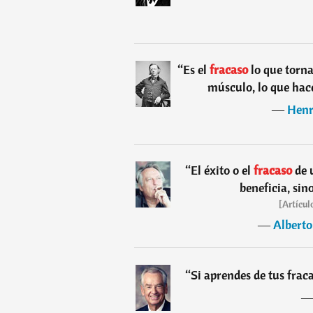
“
Es el
fracaso
lo que torna
músculo, lo que hac
―
Henr
“
El éxito o el
fracaso
de 
beneficia, sin
[Artícul
―
Albert
“
Si aprendes de tus frac