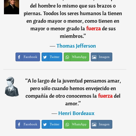
del hombre lo mismo que sus brazos o
piernas. Toodos los seres humanos la tienen
en grado mayor o menor, como tienen en
mayor o menor grado la
fuerza
de sus
miembros.
”
―
Thomas Jefferson
Facebook
Twitter
WhatsApp
Imagen
“
A lo largo de la juventud pensamos amar,
pero sólo cuando hemos envejecido en
compañía de otro conocemos la
fuerza
del
amor.
”
―
Henri Bordeaux
Facebook
Twitter
WhatsApp
Imagen