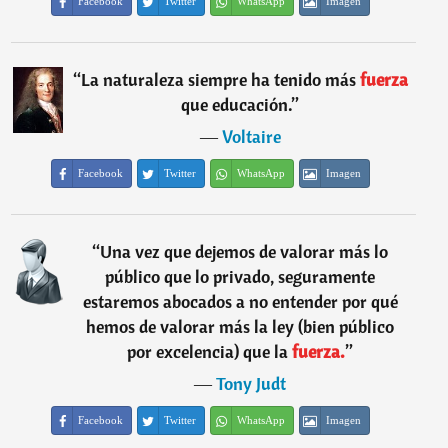
Facebook
Twitter
WhatsApp
Imagen
“
La naturaleza siempre ha tenido más
fuerza
que educación.
”
―
Voltaire
Facebook
Twitter
WhatsApp
Imagen
“
Una vez que dejemos de valorar más lo
público que lo privado, seguramente
estaremos abocados a no entender por qué
hemos de valorar más la ley (bien público
por excelencia) que la
fuerza.
”
―
Tony Judt
Facebook
Twitter
WhatsApp
Imagen