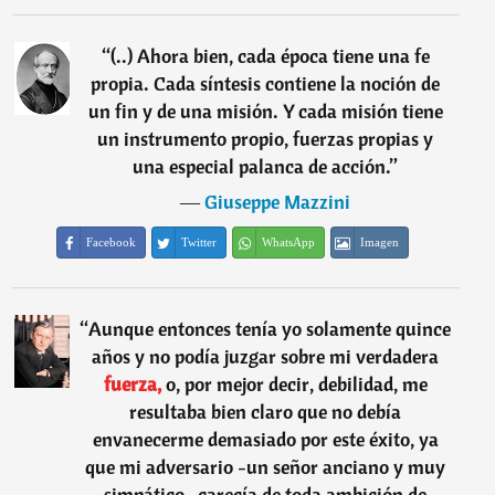
“
(..) Ahora bien, cada época tiene una fe
propia. Cada síntesis contiene la noción de
un fin y de una misión. Y cada misión tiene
un instrumento propio, fuerzas propias y
una especial palanca de acción.
”
―
Giuseppe Mazzini
Facebook
Twitter
WhatsApp
Imagen
“
Aunque entonces tenía yo solamente quince
años y no podía juzgar sobre mi verdadera
fuerza,
o, por mejor decir, debilidad, me
resultaba bien claro que no debía
envanecerme demasiado por este éxito, ya
que mi adversario -un señor anciano y muy
simpático- carecía de toda ambición de