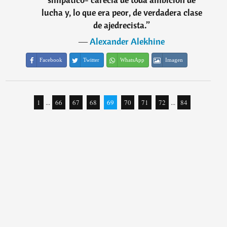
lucha y, lo que era peor, de verdadera clase
de ajedrecista.
”
―
Alexander Alekhine
Facebook
Twitter
WhatsApp
Imagen
1
...
66
67
68
69
70
71
72
...
84