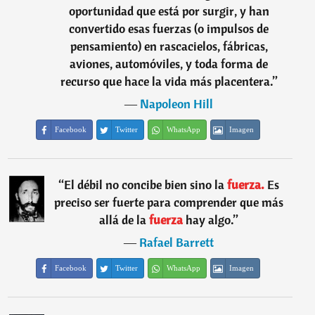
oportunidad que está por surgir, y han
convertido esas fuerzas (o impulsos de
pensamiento) en rascacielos, fábricas,
aviones, automóviles, y toda forma de
recurso que hace la vida más placentera.
”
―
Napoleon Hill
Facebook
Twitter
WhatsApp
Imagen
“
El débil no concibe bien sino la
fuerza.
Es
preciso ser fuerte para comprender que más
allá de la
fuerza
hay algo.
”
―
Rafael Barrett
Facebook
Twitter
WhatsApp
Imagen