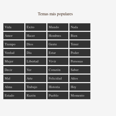
Temas más populares
Vida
Éxito
Mundo
Nada
Amor
Hacer
Hombres
Bien
Tiempo
Dios
Gente
Tener
Verdad
Día
Estar
Poder
Mujer
Libertad
Vivir
Personas
Decir
Ver
Corazón
Saber
Mal
Arte
Felicidad
Años
Alma
Trabajo
Historia
Hoy
Estado
Razón
Pueblo
Momento