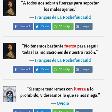
“
A todos nos sobran fuerzas para soportar
los males ajenos.
”
―
François de La Rochefoucauld
Facebook
Twitter
WhatsApp
Imagen
“
No tenemos bastante
fuerza
para seguir
todas las indicaciones de nuestra razón.
”
―
François de La Rochefoucauld
Facebook
Twitter
WhatsApp
Imagen
“
Siempre tendremos con
fuerza
a lo
prohibido, y deseamos lo que se nos niega.
”
―
Ovidio