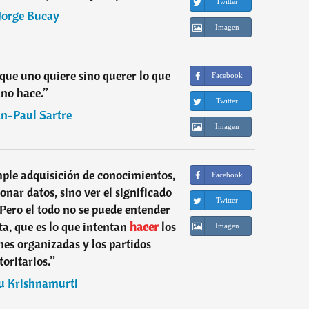
Twitter
Jorge Bucay
Imagen
 que uno quiere sino querer lo que
Facebook
no hace.
”
Twitter
an-Paul Sartre
Imagen
mple adquisición de conocimientos,
Facebook
onar datos, sino ver el significado
Twitter
 Pero el todo no se puede entender
ta, que es lo que intentan
hacer
los
Imagen
ones organizadas y los partidos
toritarios.
”
du Krishnamurti