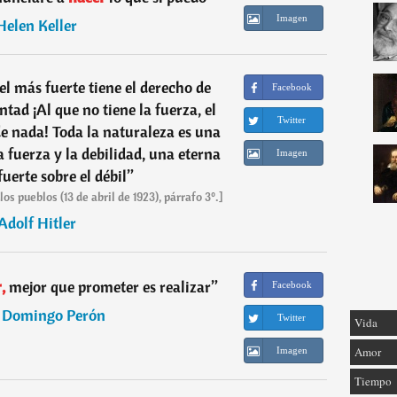
Imagen
Helen Keller
el más fuerte tiene el derecho de
Facebook
tad ¡Al que no tiene la fuerza, el
Twitter
 de nada! Toda la naturaleza es una
 fuerza y la debilidad, una eterna
Imagen
fuerte sobre el débil
”
s pueblos (13 de abril de 1923), párrafo 3º.]
Adolf Hitler
,
mejor que prometer es realizar
”
Facebook
 Domingo Perón
Twitter
Vida
Amor
Imagen
Tiempo