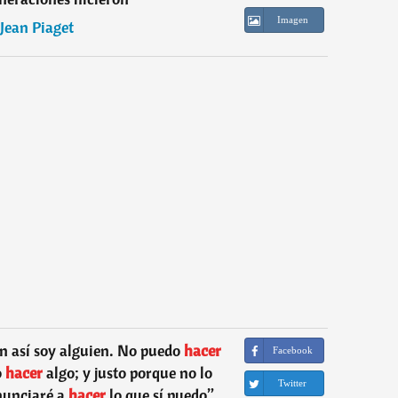
Imagen
Jean Piaget
n así soy alguien. No puedo
hacer
Facebook
o
hacer
algo; y justo porque no lo
Twitter
nunciaré a
hacer
lo que sí puedo
”