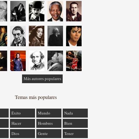
Más autores populares
Temas más populares
Éxito
Mundo
Nada
Hacer
Hombres
Bien
Dios
Gente
Tener