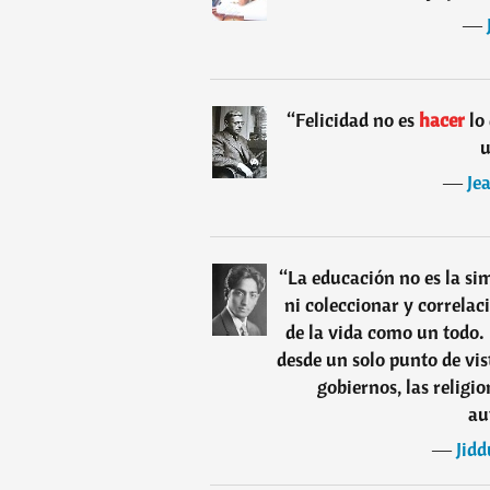
―
“
Felicidad no es
hacer
lo
u
―
Je
“
La educación no es la si
ni coleccionar y correlaci
de la vida como un todo.
desde un solo punto de vis
gobiernos, las religi
au
―
Jid