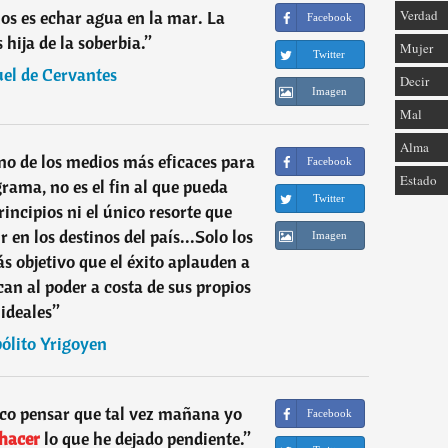
nos es echar agua en la mar. La
Verdad
Facebook
 hija de la soberbia.
”
Mujer
Twitter
el de Cervantes
Decir
Imagen
Mal
Alma
uno de los medios más eficaces para
Facebook
Estado
rama, no es el fin al que pueda
Twitter
rincipios ni el único resorte que
 en los destinos del país...Solo los
Imagen
s objetivo que el éxito aplauden a
can al poder a costa de sus propios
ideales
”
ólito Yrigoyen
co pensar que tal vez mañana yo
Facebook
hacer
lo que he dejado pendiente.
”