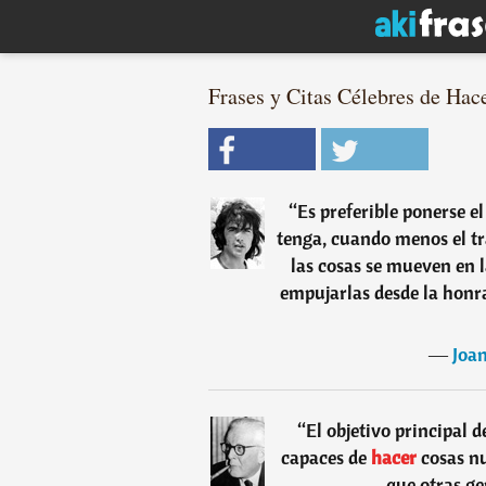
Frases y Citas Célebres de Hace
“
Es preferible ponerse e
tenga, cuando menos el tr
las cosas se mueven en 
empujarlas desde la honra
―
Joa
“
El objetivo principal 
capaces de
hacer
cosas n
que otras ge