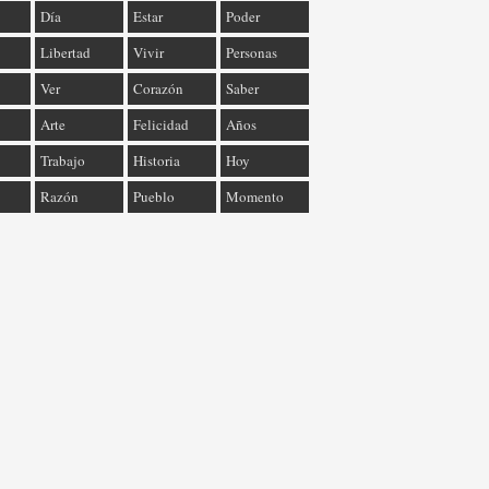
Día
Estar
Poder
Libertad
Vivir
Personas
Ver
Corazón
Saber
Arte
Felicidad
Años
Trabajo
Historia
Hoy
Razón
Pueblo
Momento