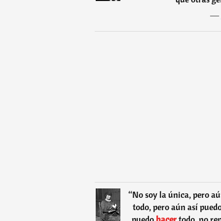
―
“
No soy la única, pero aú
todo, pero aún así pued
puedo
hacer
todo, no re