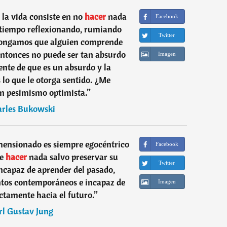
 la vida consiste en no
hacer
nada
Facebook
l tiempo reflexionando, rumiando
Twitter
 pongamos que alguien comprende
entonces no puede ser tan absurdo
Imagen
nte de que es un absurdo y la
s lo que le otorga sentido. ¿Me
n pesimismo optimista.
”
rles Bukowski
mensionado es siempre egocéntrico
Facebook
e
hacer
nada salvo preservar su
Twitter
incapaz de aprender del pasado,
ntos contemporáneos e incapaz de
Imagen
ctamente hacia el futuro.
”
rl Gustav Jung