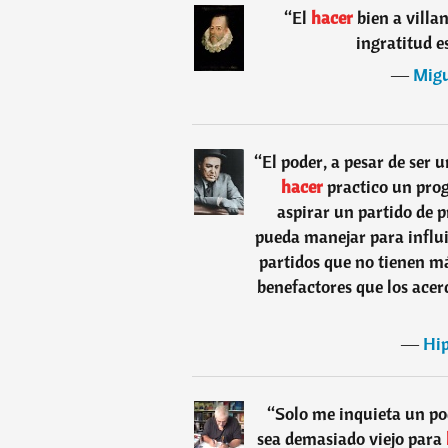
“
El
hacer
bien a villa
ingratitud es
―
Migu
“
El poder, a pesar de ser 
hacer
practico un prog
aspirar un partido de p
pueda manejar para influir
partidos que no tienen má
benefactores que los acer
―
Hip
“
Solo me inquieta un po
sea demasiado viejo para