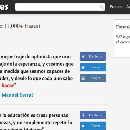
Frases
A
r (1.000+ frases)
Frase d
“
El rega
el ejemp
l mejor traje de optimista que uno
Facebook
aje de la esperanza, y creamos que
Twitter
la medida que seamos capaces de
dez, y desde lo que cada uno sabe
Imagen
hacer
”
n Manuel Serrat
de la educación es crear personas
Facebook
uevas, y no simplemente repetir lo
Twitter
neraciones hicieron
”