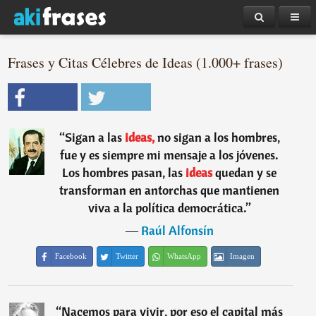
Frases y Citas Célebres de Ideas (1.000+ frases)
“
Sigan a las
ideas,
no sigan a los hombres,
fue y es siempre mi mensaje a los jóvenes.
Los hombres pasan, las
ideas
quedan y se
transforman en antorchas que mantienen
viva a la política democrática.
”
―
Raúl Alfonsín
Facebook
Twitter
WhatsApp
Imagen
“
Nacemos para vivir, por eso el capital más