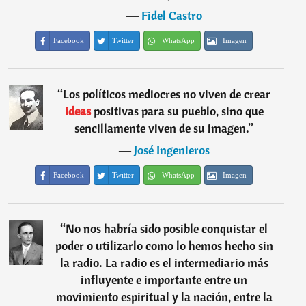
―
Fidel Castro
Facebook
Twitter
WhatsApp
Imagen
“
Los políticos mediocres no viven de crear
ideas
positivas para su pueblo, sino que
sencillamente viven de su imagen.
”
―
José Ingenieros
Facebook
Twitter
WhatsApp
Imagen
“
No nos habría sido posible conquistar el
poder o utilizarlo como lo hemos hecho sin
la radio. La radio es el intermediario más
influyente e importante entre un
movimiento espiritual y la nación, entre la