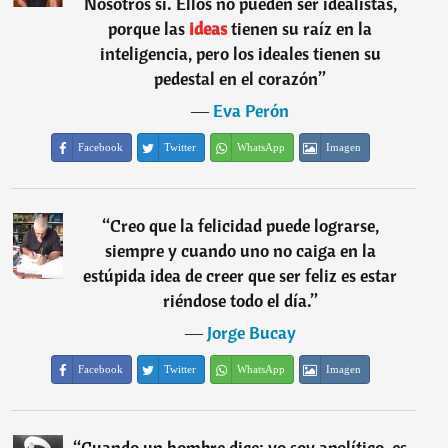
Nosotros sí. Ellos no pueden ser idealistas,
porque las
ideas
tienen su raíz en la
inteligencia, pero los ideales tienen su
pedestal en el corazón
”
―
Eva Perón
Facebook
Twitter
WhatsApp
Imagen
“
Creo que la felicidad puede lograrse,
siempre y cuando uno no caiga en la
estúpida idea de creer que ser feliz es estar
riéndose todo el día.
”
―
Jorge Bucay
Facebook
Twitter
WhatsApp
Imagen
“
Cuando un hombre dice: yo soy apolítico, es