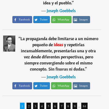
idea y el pueblo.
”
―
Joseph Goebbels
Facebook
Twitter
WhatsApp
Imagen
“
La propaganda debe limitarse a un número
pequeño de
ideas
y repetirlas
incansablemente, presentarlas una y otra
vez desde diferentes perspectivas, pero
siempre convergiendo sobre el mismo
concepto. Sin fisuras ni dudas.
”
―
Joseph Goebbels
Facebook
Twitter
WhatsApp
Imagen
1
2
3
4
5
6
7
8
9
...
84