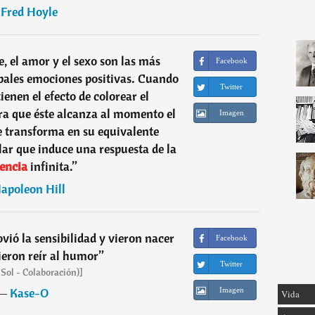
―
Fred Hoyle
e, el amor y el sexo son las más
Facebook
ipales emociones positivas. Cuando
Twitter
tienen el efecto de colorear el
a que éste alcanza al momento el
Imagen
se transforma en su equivalente
ular que induce una respuesta de la
gencia
infinita.
”
apoleon Hill
ovió la sensibilidad y vieron nacer
Facebook
ieron reír al humor
”
Twitter
 Sol - Colaboración)]
―
Kase-O
Imagen
Vida