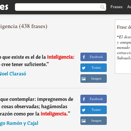
Frases
A
ligencia (438 frases)
Frase d
“
El des
y aunque
menudo t
extracci
que existe es el de la
inteligencia:
Facebook
Subsuelo
cree tener suficiente.
”
Twitter
Noel Clarasó
Imagen
 que contemplar: impregnemos de
Facebook
s cosas observadas; hagámoslas
Twitter
orazón como por la
inteligencia.
”
Imagen
ago Ramón y Cajal