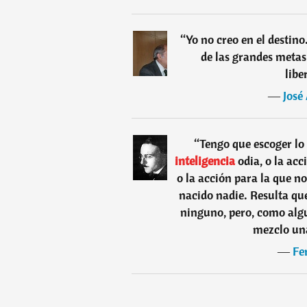
“
Yo no creo en el destin
de las grandes metas
libe
―
José
“
Tengo que escoger lo 
inteligencia
odia, o la acc
o la acción para la que no
nacido nadie. Resulta qu
ninguno, pero, como algu
mezclo una
―
Fe