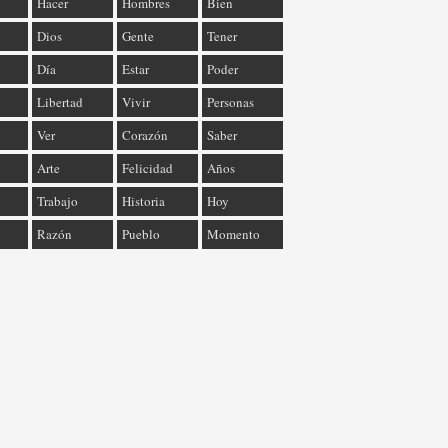
Hacer
Hombres
Bien
Dios
Gente
Tener
Día
Estar
Poder
Libertad
Vivir
Personas
Ver
Corazón
Saber
Arte
Felicidad
Años
Trabajo
Historia
Hoy
Razón
Pueblo
Momento