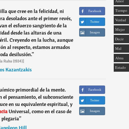
Amor
la que cree en la felicidad, ni
Tiempo
Facebook
rra desolados ante el primer revés,
Verdad
Twitter
van el esfuerzo sangriento de la
Mujer
dad desde las alturas de una
Imagen
Decir
téril. Creyendo en la lucha, aunque
ión al respecto, estamos armados
Mal
toda desilusión.
”
Alma
da Raba (1934)]
Estado
os Kazantzakis
químico primordial de la mente.
Facebook
n el pensamiento, el subconsciente
Twitter
duce en su equivalente espiritual, y
ncia
Universal, como en el caso de
Imagen
a plegaria
”
apoleon Hill