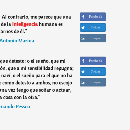
o. Al contrario, me parece que una
Facebook
 de la
inteligencia
humana es
Twitter
rarnos de él.
”
Imagen
 Antonio Marina
que detesto: o el sueño, que mi
Facebook
ión, que a mi sensibilidad repugna;
Twitter
 nací, o el sueño para el que no ha
e como detesto a ambos, no escojo
Imagen
na vez tengo que soñar o actuar,
 cosa con la otra.
”
rnando Pessoa