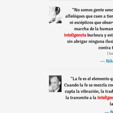
“
No somos gente sencil
alfeñiques que caen a tie
ni escépticos que obser
marcha de la humani
inteligencia
burlesca y es
sin abrigar ninguna ilus
contra 
[To
―
Nik
“
La fe es el elemento 
Cuando la fe se mezcla co
capta la vibración, la tra
la transmite a la
Intelige
l
―
N