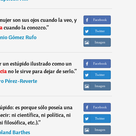
ujer son sus ojos cuando la veo, y
Facebook
ia
cuando la conozco.
”
Twitter
nio Gómez Rufo
Imagen
r un estúpido ilustrado como un
Facebook
ncia
no le sirve para dejar de serlo.
”
Twitter
ro Pérez-Reverte
Imagen
úpido: es porque sólo poseía una
Facebook
cir: ni científica, ni política, ni
Twitter
i filosófica, etc.).
”
Imagen
land Barthes