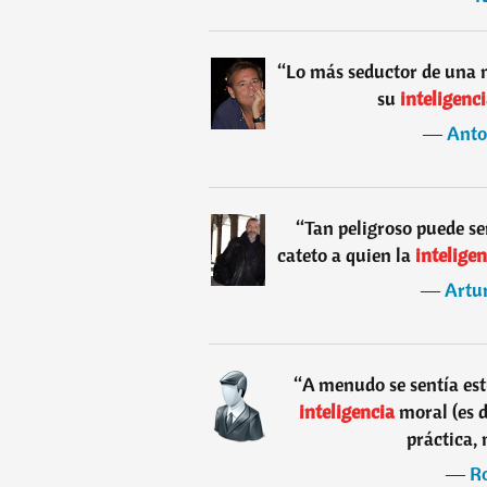
“
Lo más seductor de una m
su
inteligenc
―
Anto
“
Tan peligroso puede se
cateto a quien la
intelige
―
Artu
“
A menudo se sentía est
inteligencia
moral (es de
práctica, n
―
Ro