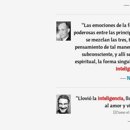
“
Las emociones de la f
poderosas entre las princ
se mezclan las tres, 
pensamiento de tal maner
subconsciente, y allí 
espiritual, la forma sing
inteli
―
N
“
Llovió la
inteligencia,
ll
al amor y v
[(Como el