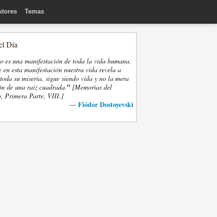
utores
Temas
el Día
eo es una manifestación de toda la vida humana,
 en esta manifestación nuestra vida revela a
oda su miseria, sigue siendo vida y no la mera
”
ón de una raiz cuadrada.
[Memorias del
, Primera Parte, VIII.]
Fiódor Dostoyevski
—