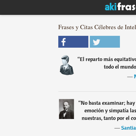
Frases y Citas Célebres de Inte
“
El reparto más equitativo 
todo el mundo 
―
“
No basta examinar; hay
emoción y simpatía la
nuestras, tanto por el c
―
Santi