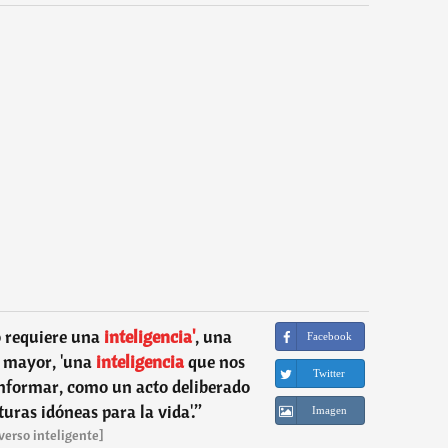
o requiere una
inteligencia'
, una
Facebook
 mayor, 'una
inteligencia
que nos
Twitter
onformar, como un acto deliberado
turas idóneas para la vida'.
”
Imagen
verso inteligente]