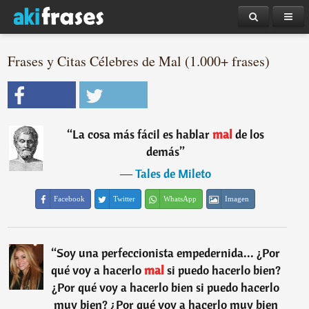
Frases y Citas Célebres de Mal (1.000+ frases)
“
La cosa más fácil es hablar
mal
de los
demás
”
―
Tales de Mileto
Facebook
Twitter
WhatsApp
Imagen
“
Soy una perfeccionista empedernida... ¿Por
qué voy a hacerlo
mal
si puedo hacerlo bien?
¿Por qué voy a hacerlo bien si puedo hacerlo
muy bien? ¿Por qué voy a hacerlo muy bien