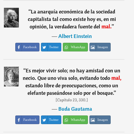
“
La anarquía económica de la sociedad
capitalista tal como existe hoy es, en mi
opinión, la verdadera fuente del
mal.
”
―
Albert Einstein
Facebook
Twitter
WhatsApp
Imagen
“
Es mejor vivir solo; no hay amistad con un
necio. Que uno viva solo, evitando todo
mal,
estando libre de preocupaciones, como un
elefante paseándose solo por el bosque.
”
[Capítulo 23, 330.]
―
Buda Gautama
Facebook
Twitter
WhatsApp
Imagen