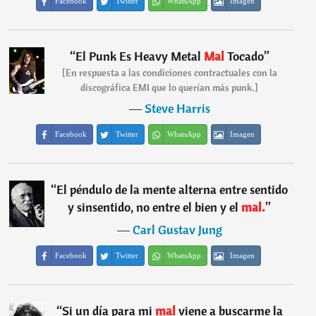
Facebook
Twitter
WhatsApp
Imagen
“
El Punk Es Heavy Metal
Mal
Tocado
”
[En respuesta a las condiciones contractuales con la
discográfica EMI que lo querían más punk.]
―
Steve Harris
Facebook
Twitter
WhatsApp
Imagen
“
El péndulo de la mente alterna entre sentido
y sinsentido, no entre el bien y el
mal.
”
―
Carl Gustav Jung
Facebook
Twitter
WhatsApp
Imagen
“
Si un día para mi
mal
viene a buscarme la