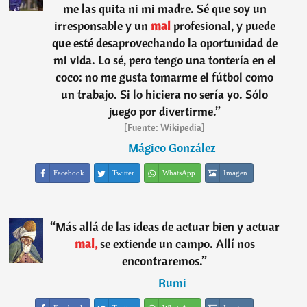
me las quita ni mi madre. Sé que soy un
irresponsable y un
mal
profesional, y puede
que esté desaprovechando la oportunidad de
mi vida. Lo sé, pero tengo una tontería en el
coco: no me gusta tomarme el fútbol como
un trabajo. Si lo hiciera no sería yo. Sólo
juego por divertirme.
”
[Fuente: Wikipedia]
―
Mágico González
Facebook
Twitter
WhatsApp
Imagen
“
Más allá de las ideas de actuar bien y actuar
mal,
se extiende un campo. Allí nos
encontraremos.
”
―
Rumi