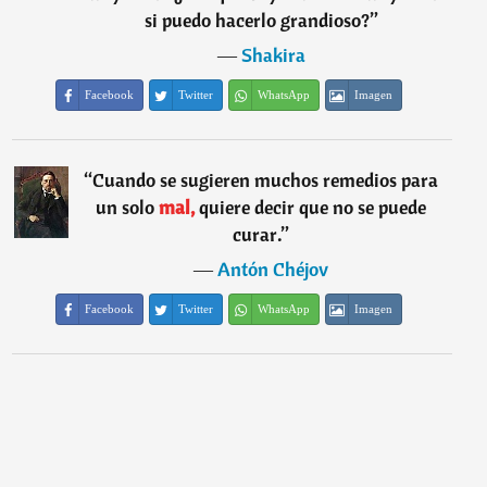
si puedo hacerlo grandioso?
”
―
Shakira
Facebook
Twitter
WhatsApp
Imagen
“
Cuando se sugieren muchos remedios para
un solo
mal,
quiere decir que no se puede
curar.
”
―
Antón Chéjov
Facebook
Twitter
WhatsApp
Imagen