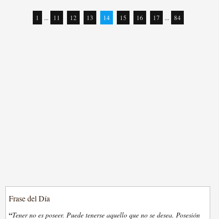
1
...
11
12
13
14
15
16
17
...
84
Frase del Día
“
Tener no es poseer. Puede tenerse aquello que no se desea. Posesión