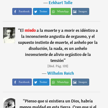
―
Eckhart Tolle
Facebook
Twitter
WhatsApp
Imagen
“
El
miedo
a la muerte y a morir es idéntico a
la inconsciente angustia de orgasmo, y el
supuesto instinto de muerte, el anhelo por la
disolución, la nada, es un anhelo
inconsciente de alivio orgástico de la
tensión
”
[Ibid. Pág. 139]
―
Wilhelm Reich
Facebook
Twitter
WhatsApp
Imagen
“
Pienso que si existiera un Dios, habría
menos maldad en esta tierra. Creo que si el