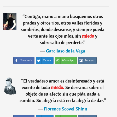
“
Contigo, mano a mano busquemos otros
prados y otros ríos, otros valles floridos y
sombríos, donde descanse, y siempre pueda
verte ante los ojos míos, sin
miedo
y
sobresalto de perderte.
”
―
Garcilaso de la Vega
Facebook
Twitter
WhatsApp
Imagen
“
El verdadero amor es desinteresado y está
exento de todo
miedo.
Se derrama sobre el
objeto de su afecto sin que pida nada a
cambio. Su alegría está en la alegría de dar.
”
―
Florence Scovel Shinn