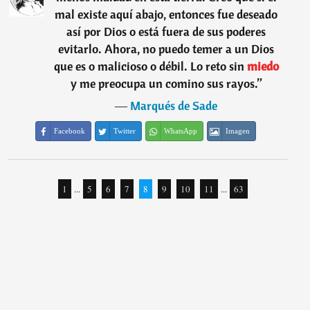
mal existe aquí abajo, entonces fue deseado
así por Dios o está fuera de sus poderes
evitarlo. Ahora, no puedo temer a un Dios
que es o malicioso o débil. Lo reto sin
miedo
y me preocupa un comino sus rayos.
”
―
Marqués de Sade
Facebook
Twitter
WhatsApp
Imagen
1
...
5
6
7
8
9
10
11
...
63