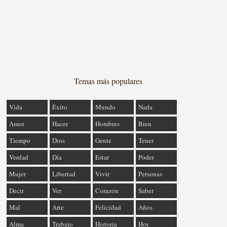
Temas más populares
Vida
Éxito
Mundo
Nada
Amor
Hacer
Hombres
Bien
Tiempo
Dios
Gente
Tener
Verdad
Día
Estar
Poder
Mujer
Libertad
Vivir
Personas
Decir
Ver
Corazón
Saber
Mal
Arte
Felicidad
Años
Alma
Trabajo
Historia
Hoy