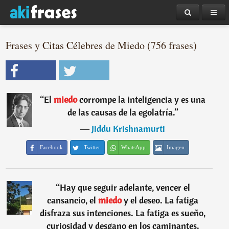
Frases y Citas Célebres de Miedo (756 frases)
“
El
miedo
corrompe la inteligencia y es una
de las causas de la egolatría.
”
―
Jiddu Krishnamurti
Facebook
Twitter
WhatsApp
Imagen
“
Hay que seguir adelante, vencer el
cansancio, el
miedo
y el deseo. La fatiga
disfraza sus intenciones. La fatiga es sueño,
curiosidad y desgano en los caminantes.