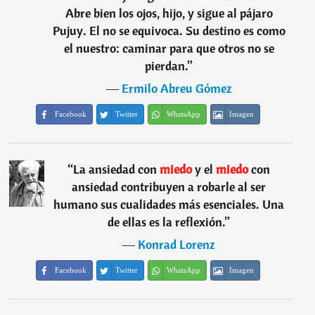
Abre bien los ojos, hijo, y sigue al pájaro
Pujuy. El no se equivoca. Su destino es como
el nuestro: caminar para que otros no se
pierdan.
”
―
Ermilo Abreu Gómez
Facebook
Twitter
WhatsApp
Imagen
“
La ansiedad con
miedo
y el
miedo
con
ansiedad contribuyen a robarle al ser
humano sus cualidades más esenciales. Una
de ellas es la reflexión.
”
―
Konrad Lorenz
Facebook
Twitter
WhatsApp
Imagen