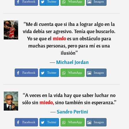
Facebook
Twitter
WhatsApp
Imagen
“
Me di cuenta que si iba a lograr algo en la
vida debía ser agresivo. Tenía que buscarlo.
Yo se que el
miedo
es un obstáculo para
muchas personas, pero para mí es una
ilusión
”
―
Michael Jordan
Facebook
Twitter
WhatsApp
Imagen
“
A veces en la vida hay que saber luchar no
sólo sin
miedo,
sino también sin esperanza.
”
―
Sandro Pertini
Facebook
Twitter
WhatsApp
Imagen