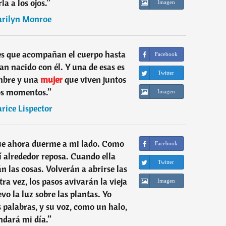
la a los ojos.
”
Imagen
rilyn Monroe
es que acompañan el cuerpo hasta
Facebook
an nacido con él. Y una de esas es
Twitter
mbre y una
mujer
que viven juntos
os momentos.
”
Imagen
arice Lispector
ue ahora duerme a mi lado. Como
Facebook
mí alrededor reposa. Cuando ella
Twitter
n las cosas. Volverán a abrirse las
tra vez, los pasos avivarán la vieja
Imagen
vo la luz sobre las plantas. Yo
s palabras, y su voz, como un halo,
ndará mi día.
”