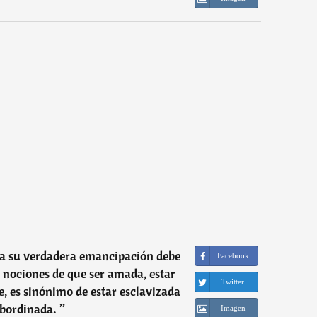
 a su verdadera emancipación debe
Facebook
as nociones de que ser amada, estar
Twitter
 es sinónimo de estar esclavizada
ubordinada.
”
Imagen