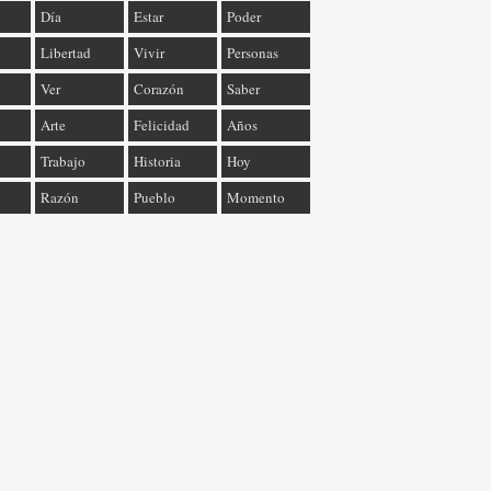
Día
Estar
Poder
Libertad
Vivir
Personas
Ver
Corazón
Saber
Arte
Felicidad
Años
Trabajo
Historia
Hoy
Razón
Pueblo
Momento