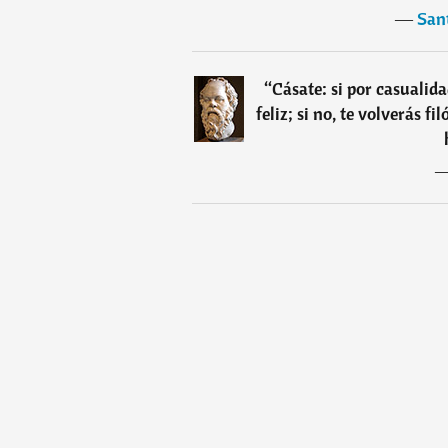
―
San
“
Cásate: si por casualid
feliz; si no, te volverás fi