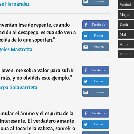
Imagen
sé Hernández
Verdad
Mujer
ventan irse de repente, cuando
Decir
Facebook
ración al desapego, es cuando ven a
Mal
Twitter
cida de lo que soportan.
”
Alma
Imagen
eles Mastretta
Estado
 joven, me sobra valor para sufrir
Facebook
más, y no olvidéis este ejemplo.
”
Twitter
arpa Salavarrieta
Imagen
mular el ánimo y el espíritu de la
Facebook
 interesante. El verdadero amante
Twitter
ona al tocarle la cabeza, sonreír o