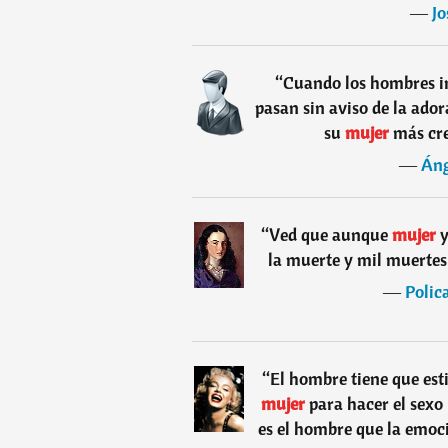
―
Jo
“
Cuando los hombres in
pasan sin aviso de la ado
su
mujer
más cre
―
Áng
“
Ved que aunque
mujer
y
la muerte y mil muertes 
―
Polic
“
El hombre tiene que esti
mujer
para hacer el sexo
es el hombre que la emoci