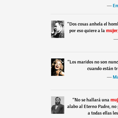
―
E
“
Dos cosas anhela el hombr
por eso quiere a la
mujer
“
Los maridos no son nun
cuando están tr
―
Ma
“
No se hallará una
muj
alabo al Eterno Padre, no 
a todas ellas l