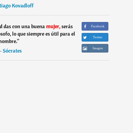
tiago Kovadloff
ad das con una buena
mujer,
serás
Facebook
lósofo, lo que siempre es útil para el
Twitter
hombre.
”
Imagen
―
Sócrates