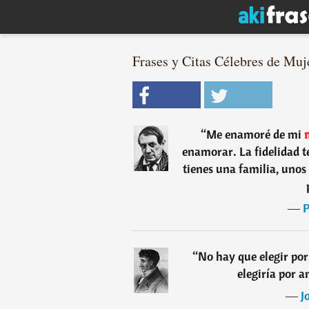
Frases y Citas Célebres de Muj
“
Me enamoré de mi
m
enamorar. La fidelidad t
tienes una familia, unos
―
P
“
No hay que elegir por
elegiría por 
―
J