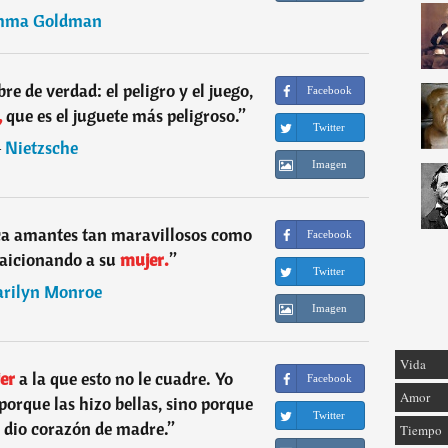
mma Goldman
e de verdad: el peligro y el juego,
Facebook
,
que es el juguete más peligroso.
”
Twitter
―
Nietzsche
Imagen
ca amantes tan maravillosos como
Facebook
aicionando a su
mujer.
”
Twitter
rilyn Monroe
Imagen
Vida
er
a la que esto no le cuadre. Yo
Facebook
Amor
porque las hizo bellas, sino porque
Twitter
es dio corazón de madre.
”
Tiempo