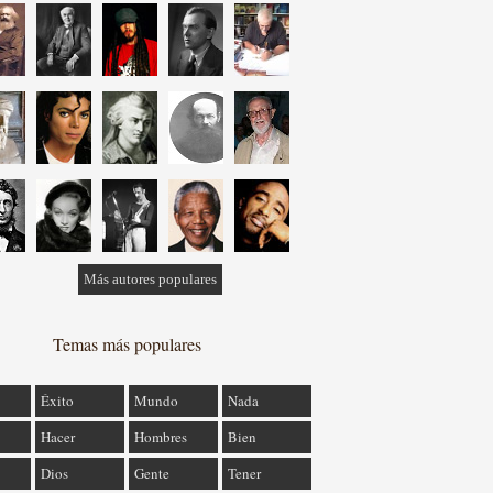
Más autores populares
Temas más populares
Éxito
Mundo
Nada
Hacer
Hombres
Bien
Dios
Gente
Tener