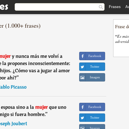
Frases
A
er (1.000+ frases)
Frase d
“
Es más 
adversi
ujer
y nunca más me volví a
Facebook
e la propones inconscientemente:
Twitter
 hijos. ¿Cómo vas a jugar al amor
por ahí?
”
Imagen
ablo Picasso
 esposa sino a la
mujer
que uno
Facebook
amigo si fuera hombre.
”
Twitter
oseph Joubert
Imagen