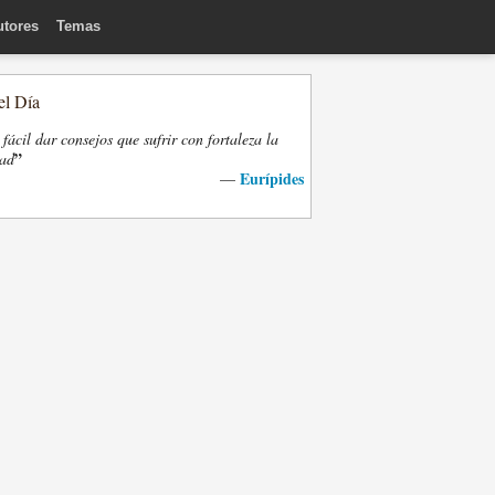
utores
Temas
el Día
fácil dar consejos que sufrir con fortaleza la
”
dad
Eurípides
—