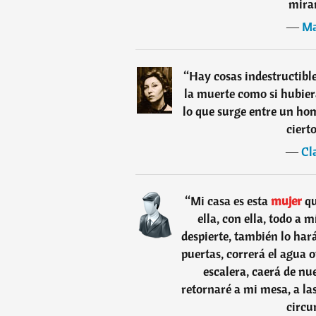
mirar
―
Ma
“
Hay cosas indestructibl
la muerte como si hubier
lo que surge entre un ho
ciert
―
Cl
“
Mi casa es esta
mujer
q
ella, con ella, todo a 
despierte, también lo hará
puertas, correrá el agua o
escalera, caerá de nue
retornaré a mi mesa, a la
circu