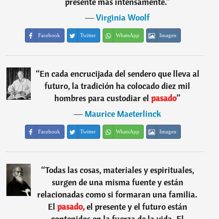
presente más intensamente.
”
―
Virginia Woolf
Facebook
Twitter
WhatsApp
Imagen
“
En cada encrucijada del sendero que lleva al
futuro, la tradición ha colocado diez mil
hombres para custodiar el
pasado
”
―
Maurice Maeterlinck
Facebook
Twitter
WhatsApp
Imagen
“
Todas las cosas, materiales y espirituales,
surgen de una misma fuente y están
relacionadas como si formaran una familia.
El
pasado,
el presente y el futuro están
contenidos en la fuerza de la vida. El