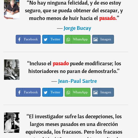
“
No hay ninguna felicidad, y de eso estoy
seguro, que se pueda obtener del escapar, y
mucho menos de huir hacia el
pasado.
”
―
Jorge Bucay
Facebook
Twitter
WhatsApp
Imagen
“
Incluso el
pasado
puede modificarse; los
historiadores no paran de demostrarlo.
”
―
Jean-Paul Sartre
Facebook
Twitter
WhatsApp
Imagen
“
El investigador sufre las decepciones, los
largos meses pasados en una dirección
equivocada, los fracasos. Pero los fracasos