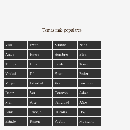
Temas más populares
Vida
Éxito
Mundo
Nada
Amor
Hacer
Hombres
Bien
Tiempo
Dios
Gente
Tener
Verdad
Día
Estar
Poder
Mujer
Libertad
Vivir
Personas
Decir
Ver
Corazón
Saber
Mal
Arte
Felicidad
Años
Alma
Trabajo
Historia
Hoy
Estado
Razón
Pueblo
Momento