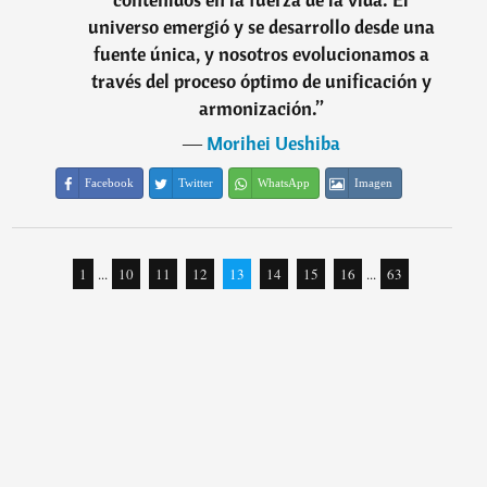
universo emergió y se desarrollo desde una
fuente única, y nosotros evolucionamos a
través del proceso óptimo de unificación y
armonización.
”
―
Morihei Ueshiba
Facebook
Twitter
WhatsApp
Imagen
1
...
10
11
12
13
14
15
16
...
63