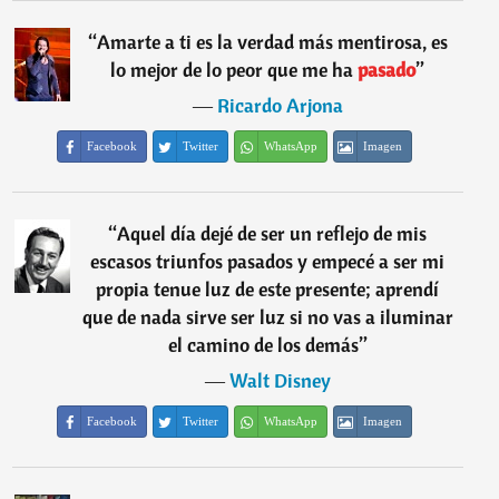
“
Amarte a ti es la verdad más mentirosa, es
lo mejor de lo peor que me ha
pasado
”
―
Ricardo Arjona
Facebook
Twitter
WhatsApp
Imagen
“
Aquel día dejé de ser un reflejo de mis
escasos triunfos pasados y empecé a ser mi
propia tenue luz de este presente; aprendí
que de nada sirve ser luz si no vas a iluminar
el camino de los demás
”
―
Walt Disney
Facebook
Twitter
WhatsApp
Imagen