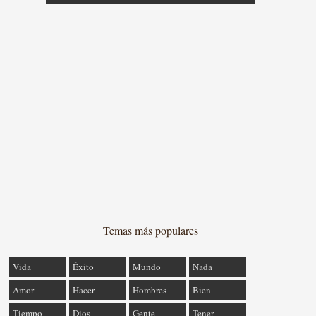
Temas más populares
Vida
Éxito
Mundo
Nada
Amor
Hacer
Hombres
Bien
Tiempo
Dios
Gente
Tener