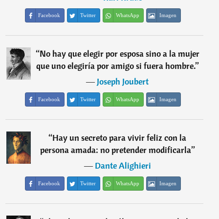
Facebook
Twitter
WhatsApp
Imagen
“
No hay que elegir por esposa sino a la mujer
que uno elegiría por amigo si fuera hombre.
”
―
Joseph Joubert
Facebook
Twitter
WhatsApp
Imagen
“
Hay un secreto para vivir feliz con la
persona amada: no pretender modificarla
”
―
Dante Alighieri
Facebook
Twitter
WhatsApp
Imagen