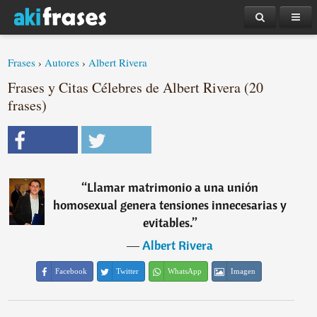
Frases
›
Autores
›
Albert Rivera
Frases y Citas Célebres de Albert Rivera (20
frases)
“
Llamar matrimonio a una unión
homosexual genera tensiones innecesarias y
evitables.
”
―
Albert Rivera
Facebook
Twitter
WhatsApp
Imagen