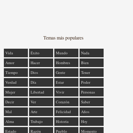
Temas más populares
Vida
Éxito
Mundo
Nada
Amor
Hacer
Hombres
Bien
Tiempo
Dios
Gente
Tener
Verdad
Día
Estar
Poder
Mujer
Libertad
Vivir
Personas
Decir
Ver
Corazón
Saber
Mal
Arte
Felicidad
Años
Alma
Trabajo
Historia
Hoy
Estado
Razón
Pueblo
Momento