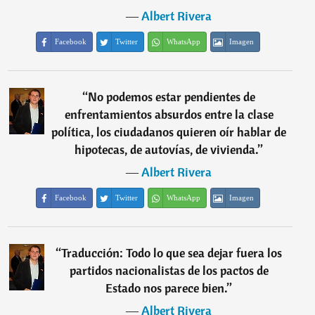
―
Albert Rivera
Facebook
Twitter
WhatsApp
Imagen
“
No podemos estar pendientes de
enfrentamientos absurdos entre la clase
política, los ciudadanos quieren oír hablar de
hipotecas, de autovías, de vivienda.
”
―
Albert Rivera
Facebook
Twitter
WhatsApp
Imagen
“
Traducción: Todo lo que sea dejar fuera los
partidos nacionalistas de los pactos de
Estado nos parece bien.
”
―
Albert Rivera