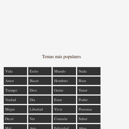
Temas más populares
Vida
Éxito
Mundo
Nada
Amor
Hacer
Hombres
Bien
Tiempo
Dios
Gente
Tener
Verdad
Día
Estar
Poder
Mujer
Libertad
Vivir
Personas
Decir
Ver
Corazón
Saber
Mal
Arte
Felicidad
Años