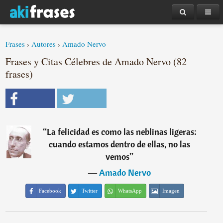
Frases
›
Autores
›
Amado Nervo
Frases y Citas Célebres de Amado Nervo (82
frases)
“
La felicidad es como las neblinas ligeras:
cuando estamos dentro de ellas, no las
vemos
”
―
Amado Nervo
Facebook
Twitter
WhatsApp
Imagen