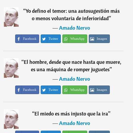
“
Yo defino el temor: una autosugestión más
o menos voluntaria de inferioridad
”
―
Amado Nervo
Facebook
Twitter
WhatsApp
Imagen
“
El hombre, desde que nace hasta que muere,
es una máquina de romper juguetes
”
―
Amado Nervo
Facebook
Twitter
WhatsApp
Imagen
“
El miedo es más injusto que la ira
”
―
Amado Nervo