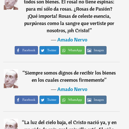
todos son bienes. El rosal no tiene espinas:
para mí sólo da rosas. ¿Rosas de Pasión?
¡Qué importa! Rosas de celeste esencia,
purpúreas como la sangre que vertiste por
nosotros, ¡oh Cristo!
”
―
Amado Nervo
Facebook
Twitter
WhatsApp
Imagen
“
Siempre somos dignos de recibir los bienes
en los cuales creemos firmemente
”
―
Amado Nervo
Facebook
Twitter
WhatsApp
Imagen
“
La luz del cielo baja, el Cristo nació ya, y en