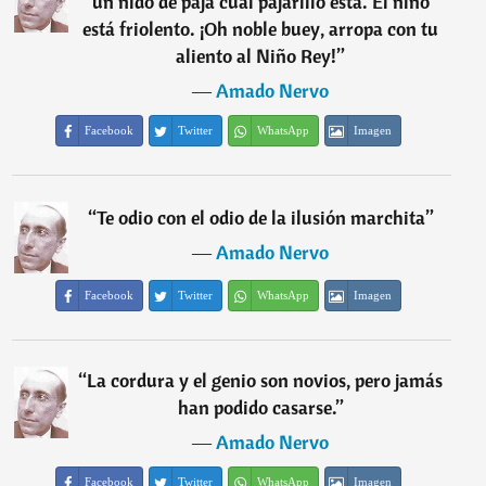
un nido de paja cual pajarillo está. El niño
está friolento. ¡Oh noble buey, arropa con tu
aliento al Niño Rey!
”
―
Amado Nervo
Facebook
Twitter
WhatsApp
Imagen
“
Te odio con el odio de la ilusión marchita
”
―
Amado Nervo
Facebook
Twitter
WhatsApp
Imagen
“
La cordura y el genio son novios, pero jamás
han podido casarse.
”
―
Amado Nervo
Facebook
Twitter
WhatsApp
Imagen