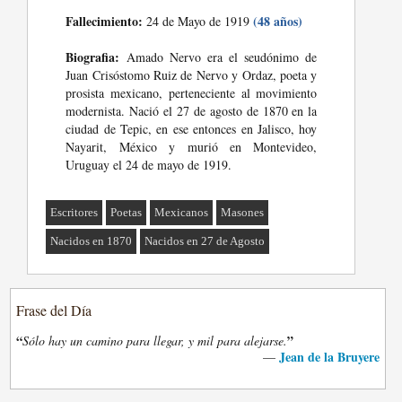
Fallecimiento:
(48 años)
24 de Mayo de 1919
Biografia:
Amado Nervo era el seudónimo de
Juan Crisóstomo Ruiz de Nervo y Ordaz, poeta y
prosista mexicano, perteneciente al movimiento
modernista. Nació el 27 de agosto de 1870 en la
ciudad de Tepic, en ese entonces en Jalisco, hoy
Nayarit, México y murió en Montevideo,
Uruguay el 24 de mayo de 1919.
Escritores
Poetas
Mexicanos
Masones
Nacidos en 1870
Nacidos en 27 de Agosto
Frase del Día
“
”
Sólo hay un camino para llegar, y mil para alejarse.
Jean de la Bruyere
—