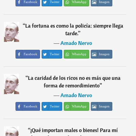
Facebook
Twitter
WhatsApp
Imagen
“
La fortuna es como la policía: siempre llega
tarde.
”
―
Amado Nervo
Facebook
Twitter
WhatsApp
Imagen
“
La caridad de los ricos no es más que una
forma de remordimiento
”
―
Amado Nervo
Facebook
Twitter
WhatsApp
Imagen
“
¡Qué importan males o bienes! Para mí