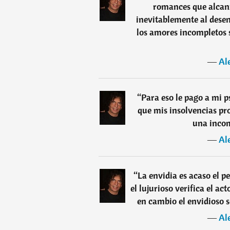
romances que alcan
inevitablemente al desen
los amores incompletos 
―
Al
“
Para eso le pago a mi 
que mis insolvencias pro
una incom
―
Al
“
La envidia es acaso el p
el lujurioso verifica el ac
en cambio el envidioso s
―
Al