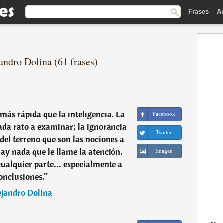
Frases
A
andro Dolina (61 frases)
ás rápida que la inteligencia. La
Facebook
cada rato a examinar; la ignorancia
Twitter
 del terreno que son las nociones a
hay nada que le llame la atención.
Imagen
cualquier parte... especialmente a
conclusiones.
”
ejandro Dolina