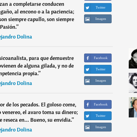
zan a completarse conducen
Twitter
gaño, al encono o a la paciencia;
son siempre capullo, son siempre
Imagen
Pasión.
”
ejandro Dolina
psicoanalista, para que demuestre
Facebook
vienen de alguna gilada, y no de
Twitter
petencia propia.
”
Imagen
ejandro Dolina
eor de los pecados. El goloso come,
Facebook
to venereo, el avaro toma su dinero;
Twitter
e reseca en... Bueno, su envidia.
”
Imagen
ejandro Dolina