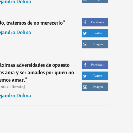
ejandro Dolina
ido, tratemos de no merecerlo
”
Facebook
ejandro Dolina
Twitter
Imagen
áximas adversidades de opuesto
Facebook
os ama y ser amados por quien no
Twitter
emos amar.
”
ntes: literato]
Imagen
ejandro Dolina