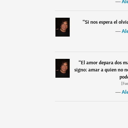
―
Al
“
Si nos espera el olv
―
Al
“
El amor depara dos m
signo: amar a quien no n
pod
[Fue
―
Al