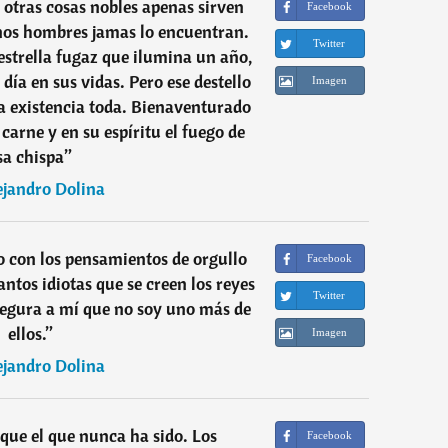
s otras cosas nobles apenas sirven
Facebook
unos hombres jamas lo encuentran.
Twitter
estrella fugaz que ilumina un año,
ía en sus vidas. Pero ese destello
Imagen
la existencia toda. Bienaventurado
 carne y en su espíritu el fuego de
sa chispa
”
ejandro Dolina
 con los pensamientos de orgullo
Facebook
ntos idiotas que se creen los reyes
Twitter
segura a mí que no soy uno más de
ellos.
”
Imagen
ejandro Dolina
ue el que nunca ha sido. Los
Facebook