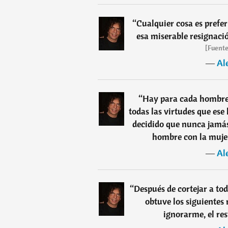
“
Cualquier cosa es prefer
esa miserable resignac
[Fuente
―
Al
“
Hay para cada hombre 
todas las virtudes que ese
decidido que nunca jamás
hombre con la mujer
―
Al
“
Después de cortejar a to
obtuve los siguientes
ignorarme, el res