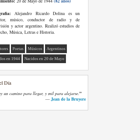
imiento:
(82 años)
20 de Mayo de 1944
rafia:
Alejandro Ricardo Dolina es un
ritor, músico, conductor de radio y de
visión y actor argentino. Realizó estudios de
cho, Música, Letras e Historia.
tores
Poetas
Músicos
Argentinos
dos en 1944
Nacidos en 20 de Mayo
el Día
”
y un camino para llegar, y mil para alejarse.
Jean de la Bruyere
—