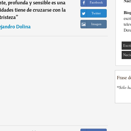
Nac
te, profunda y sensible es una
Facebook
dades tiene de cruzarse con la
Biog
Twitter
tristeza
”
esc
tele
Imagen
ejandro Dolina
Dere
Escri
Naci
Frase d
“
Sólo ha