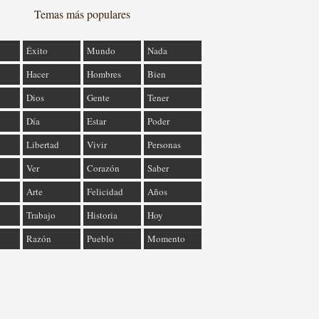
Temas más populares
Éxito
Mundo
Nada
Hacer
Hombres
Bien
Dios
Gente
Tener
Día
Estar
Poder
Libertad
Vivir
Personas
Ver
Corazón
Saber
Arte
Felicidad
Años
Trabajo
Historia
Hoy
Razón
Pueblo
Momento