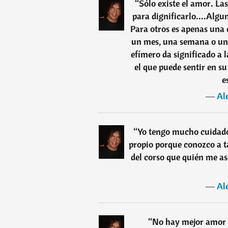
“
Sólo existe el amor. La
para dignificarlo....Alg
Para otros es apenas una 
un mes, una semana o un d
efímero da significado a 
el que puede sentir en su
e
―
Al
“
Yo tengo mucho cuidado
propio porque conozco a ta
del corso que quién me a
―
Al
“
No hay mejor amor q