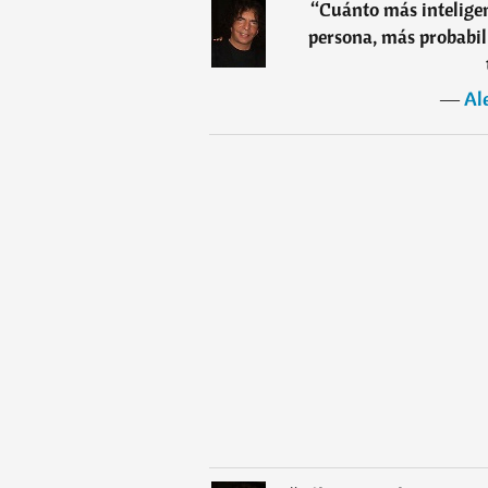
“
Cuánto más inteligen
persona, más probabili
―
Al