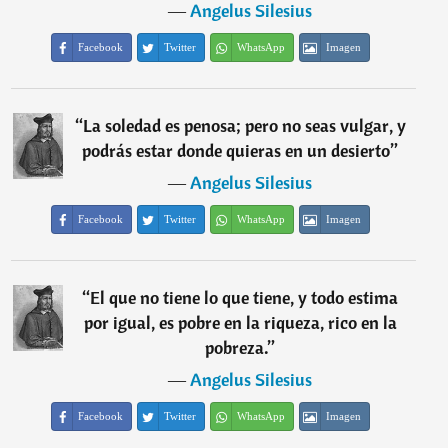
―
Angelus Silesius
Facebook
Twitter
WhatsApp
Imagen
“
La soledad es penosa; pero no seas vulgar, y
podrás estar donde quieras en un desierto
”
―
Angelus Silesius
Facebook
Twitter
WhatsApp
Imagen
“
El que no tiene lo que tiene, y todo estima
por igual, es pobre en la riqueza, rico en la
pobreza.
”
―
Angelus Silesius
Facebook
Twitter
WhatsApp
Imagen