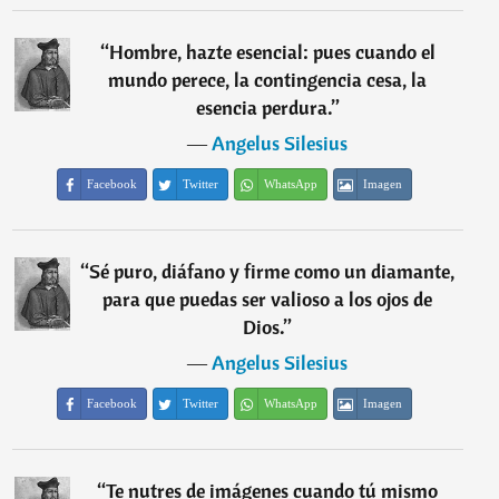
“
Hombre, hazte esencial: pues cuando el
mundo perece, la contingencia cesa, la
esencia perdura.
”
―
Angelus Silesius
Facebook
Twitter
WhatsApp
Imagen
“
Sé puro, diáfano y firme como un diamante,
para que puedas ser valioso a los ojos de
Dios.
”
―
Angelus Silesius
Facebook
Twitter
WhatsApp
Imagen
“
Te nutres de imágenes cuando tú mismo