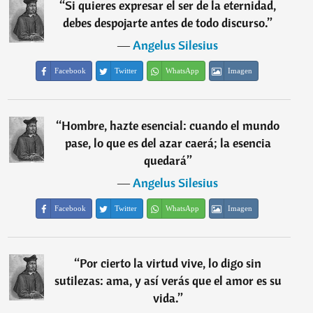
“
Si quieres expresar el ser de la eternidad,
debes despojarte antes de todo discurso.
”
―
Angelus Silesius
Facebook
Twitter
WhatsApp
Imagen
“
Hombre, hazte esencial: cuando el mundo
pase, lo que es del azar caerá; la esencia
quedará
”
―
Angelus Silesius
Facebook
Twitter
WhatsApp
Imagen
“
Por cierto la virtud vive, lo digo sin
sutilezas: ama, y así verás que el amor es su
vida.
”