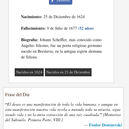
Facebook
Nacimiento:
25 de Diciembre de 1624
Fallecimiento:
(52 años)
9 de Julio de 1677
Biografia:
Johann Scheffler, más conocido como
Angelus Silesius, fue un poeta religioso germano
nacido en Breslavia, en la antigua región alemana
de Silesia.
Nacidos en 1624
Nacidos en 25 de Diciembre
Frase del Día
“
El deseo es una manifestación de toda la vida humana, y aunque en
esta manifestación nuestra vida revela a menudo toda su miseria, sigue
”
siendo vida y no la mera extracción de una raiz cuadrada.
[Memorias
del Subsuelo, Primera Parte, VIII.]
Fiódor Dostoyevski
—