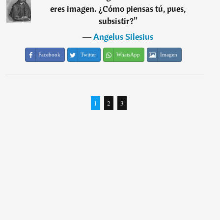
eres imagen. ¿Cómo piensas tú, pues,
subsistir?
”
―
Angelus Silesius
Facebook
Twitter
WhatsApp
Imagen
1
2
3