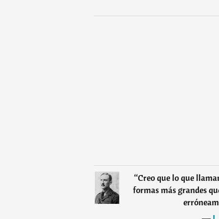
“
Creo que lo que llaman
formas más grandes que 
erróneame
―
J