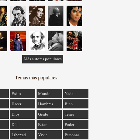
Más autores populares
Temas más populares
Éxito
Mundo
Nada
Hacer
Hombres
Bien
Dios
Gente
Tener
Día
Estar
Poder
Libertad
Vivir
Personas