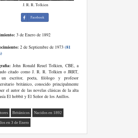
J. R. R. Tolkien
Facebook
imiento:
3 de Enero de 1892
ecimiento:
(81
2 de Septiembre de 1973
s)
rafia:
John Ronald Reuel Tolkien, CBE, a
udo citado como J. R. R. Tolkien o JRRT,
 un escritor, poeta, filólogo y profesor
ersitario británico, conocido principalmente
ser el autor de las novelas clásicas de la alta
asía El hobbit y El Señor de los Anillos.
tores
Británicos
Nacidos en 1892
dos en 3 de Enero