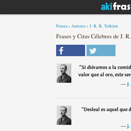
Frases
›
Autores
›
J. R. R. Tolkien
Frases y Citas Célebres de J. R.
“
Si diéramos a la comid
valor que al oro, este s
―
J
“
Desleal es aquel que 
―
J