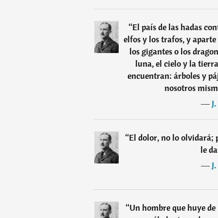
“
El país de las hadas co
elfos y los trafos, y aparte 
los gigantes o los dragon
luna, el cielo y la tierr
encuentran: árboles y páj
nosotros mism
―
J
“
El dolor, no lo olvidará;
le d
―
J
“
Un hombre que huye de