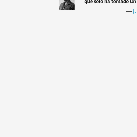
que sólo ha tomado un a
―
J