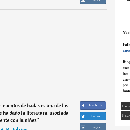
Nac
Fall
año
Biog
men
fue
univ
por 
fant
 cuentos de hadas es una de las
Facebook
Escri
ha dado la literatura, asociada
Naci
Twitter
nte con la niñez
”
Imagen
. R. R. Tolkien