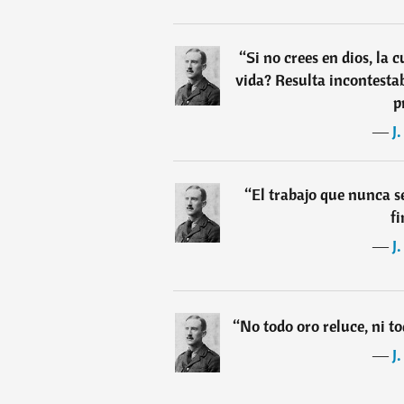
“
Si no crees en dios, la c
vida? Resulta incontesta
p
―
J
“
El trabajo que nunca s
fi
―
J
“
No todo oro reluce, ni t
―
J