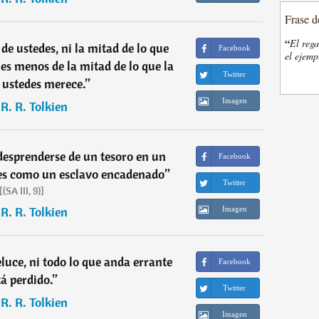
Frase d
“
El rega
de ustedes, ni la mitad de lo que
Facebook
el ejemp
 es menos de la mitad de lo que la
Twitter
 ustedes merece.
”
Imagen
. R. R. Tolkien
desprenderse de un tesoro en un
Facebook
es como un esclavo encadenado
”
Twitter
[(SA III, 9)]
. R. R. Tolkien
Imagen
eluce, ni todo lo que anda errante
Facebook
tá perdido.
”
Twitter
. R. R. Tolkien
Imagen