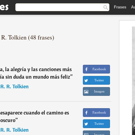
Frases
A
 R. Tolkien (48 frases)
a, la alegría y las canciones más
Facebook
ería sin duda un mundo más feliz
”
Twitter
. R. R. Tolkien
Imagen
desaparece cuando el camino es
Facebook
oscuro
”
Twitter
. R. R. Tolkien
Imagen