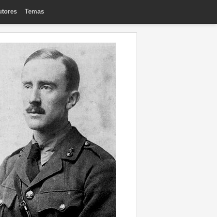
utores
Temas