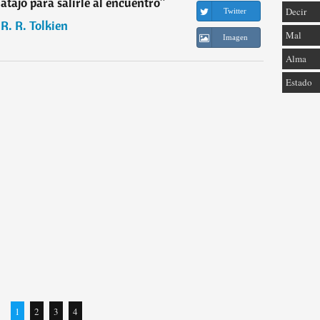
tajo para salirle al encuentro
”
Decir
Twitter
. R. R. Tolkien
Mal
Imagen
Alma
Estado
1
2
3
4