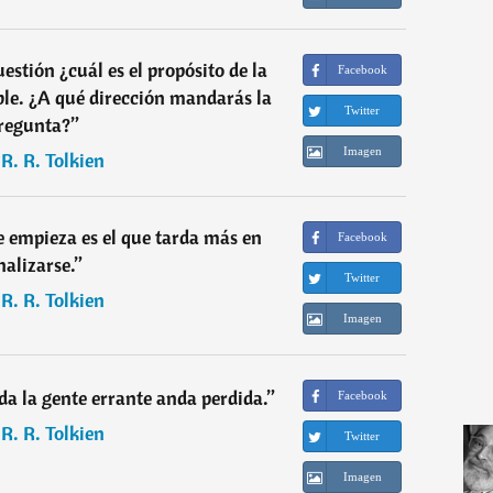
uestión ¿cuál es el propósito de la
Facebook
ble. ¿A qué dirección mandarás la
Twitter
regunta?
”
Imagen
. R. R. Tolkien
e empieza es el que tarda más en
Facebook
nalizarse.
”
Twitter
. R. R. Tolkien
Imagen
oda la gente errante anda perdida.
”
Facebook
. R. R. Tolkien
Twitter
Imagen