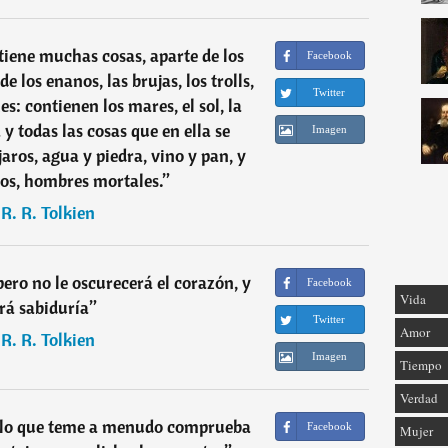
ntiene muchas cosas, aparte de los
Facebook
de los enanos, las brujas, los trolls,
Twitter
es: contienen los mares, el sol, la
a y todas las cosas que en ella se
Imagen
aros, agua y piedra, vino y pan, y
os, hombres mortales.
”
. R. R. Tolkien
 pero no le oscurecerá el corazón, y
Facebook
Vida
ará sabiduría
”
Twitter
Amor
. R. R. Tolkien
Imagen
Tiempo
Verdad
 lo que teme a menudo comprueba
Facebook
Mujer