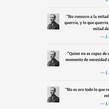
“
No conozco a la mitad 
querría, y lo que querría
mitad de
―
J
“
Quien no es capaz de 
momento de necesidad 
―
J
“
No es oro todo lo que r
es
―
J