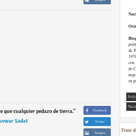
Nac
Ocu
Biog
polí
de P
197
con 
de C
nego
su p
Polí
Naci
e que cualquier pedazo de tierra.
”
Facebook
Anwar Sadat
Twitter
Frase d
Imagen