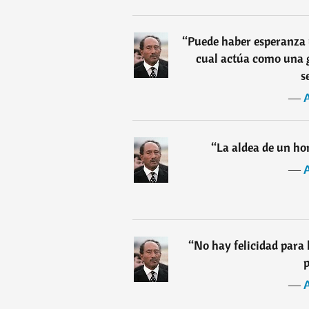
“
Puede haber esperanza 
cual actúa como una 
s
―
“
La aldea de un ho
―
“
No hay felicidad para 
p
―