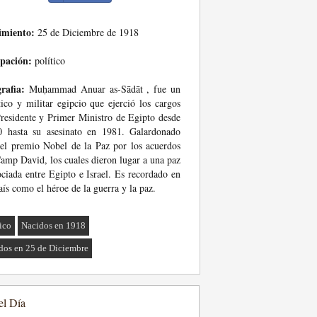
imiento:
25 de Diciembre de 1918
pación:
político
rafia:
Muḥammad Anuar as-Sādāt , fue un
tico y militar egipcio que ejerció los cargos
residente y Primer Ministro de Egipto desde
0 hasta su asesinato en 1981. Galardonado
el premio Nobel de la Paz por los acuerdos
amp David, los cuales dieron lugar a una paz
ciada entre Egipto e Israel. Es recordado en
aís como el héroe de la guerra y la paz.
tico
Nacidos en 1918
dos en 25 de Diciembre
el Día