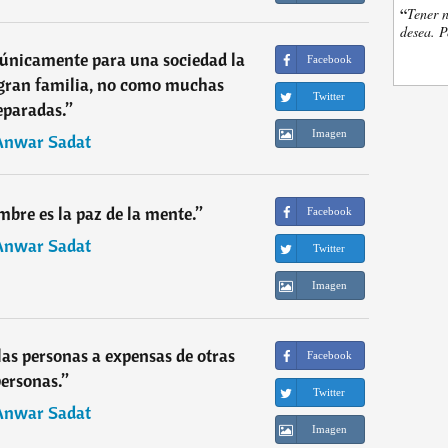
“
Tener n
desea. P
únicamente para una sociedad la
Facebook
gran familia, no como muchas
Twitter
eparadas.
”
Imagen
Anwar Sadat
mbre es la paz de la mente.
”
Facebook
Anwar Sadat
Twitter
Imagen
las personas a expensas de otras
Facebook
ersonas.
”
Twitter
Anwar Sadat
Imagen