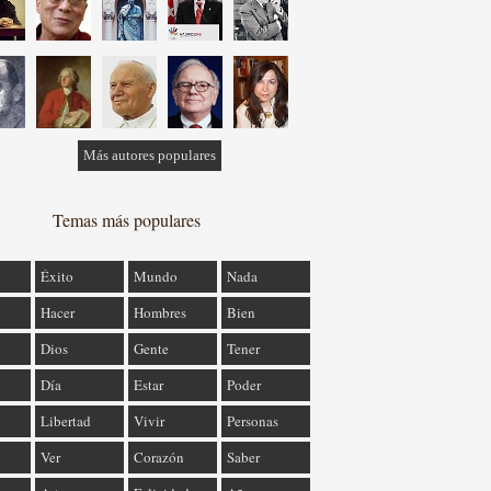
Más autores populares
Temas más populares
Éxito
Mundo
Nada
Hacer
Hombres
Bien
Dios
Gente
Tener
Día
Estar
Poder
Libertad
Vivir
Personas
Ver
Corazón
Saber