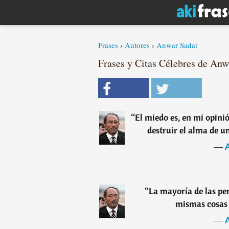
Frases
›
Autores
›
Anwar Sadat
Frases y Citas Célebres de Anwa
“
El miedo es, en mi opini
destruir el alma de u
―
“
La mayoría de las pe
mismas cosas 
―