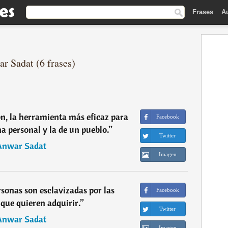
Frases
A
r Sadat (6 frases)
ón, la herramienta más eficaz para
Facebook
na personal y la de un pueblo.
”
Twitter
Anwar Sadat
Imagen
rsonas son esclavizadas por las
Facebook
que quieren adquirir.
”
Twitter
Anwar Sadat
Imagen