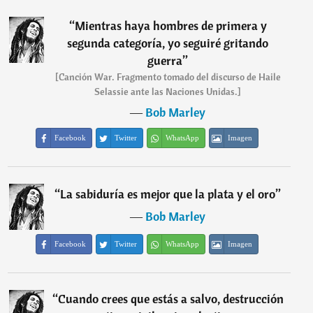
“
Mientras haya hombres de primera y
segunda categoría, yo seguiré gritando
guerra
”
[Canción War. Fragmento tomado del discurso de Haile
Selassie ante las Naciones Unidas.]
―
Bob Marley
Facebook
Twitter
WhatsApp
Imagen
“
La sabiduría es mejor que la plata y el oro
”
―
Bob Marley
Facebook
Twitter
WhatsApp
Imagen
“
Cuando crees que estás a salvo, destrucción