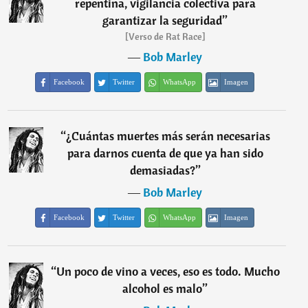
repentina, vigilancia colectiva para
garantizar la seguridad
”
[Verso de Rat Race]
―
Bob Marley
Facebook
Twitter
WhatsApp
Imagen
“
¿Cuántas muertes más serán necesarias
para darnos cuenta de que ya han sido
demasiadas?
”
―
Bob Marley
Facebook
Twitter
WhatsApp
Imagen
“
Un poco de vino a veces, eso es todo. Mucho
alcohol es malo
”