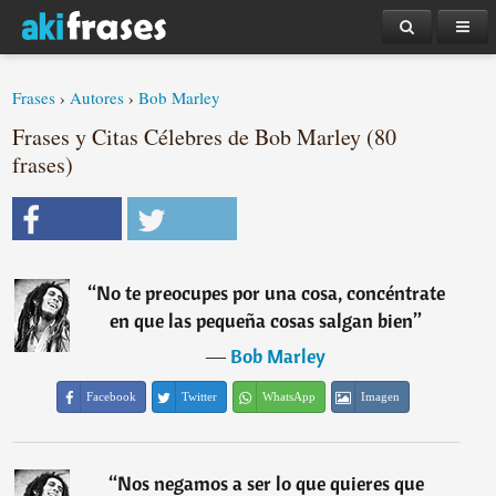
Frases
›
Autores
›
Bob Marley
Frases y Citas Célebres de Bob Marley (80
frases)
“
No te preocupes por una cosa, concéntrate
en que las pequeña cosas salgan bien
”
―
Bob Marley
Facebook
Twitter
WhatsApp
Imagen
“
Nos negamos a ser lo que quieres que