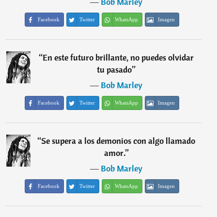
―
Bob Marley
Facebook
Twitter
WhatsApp
Imagen
“
En este futuro brillante, no puedes olvidar
tu pasado
”
―
Bob Marley
Facebook
Twitter
WhatsApp
Imagen
“
Se supera a los demonios con algo llamado
amor.
”
―
Bob Marley
Facebook
Twitter
WhatsApp
Imagen