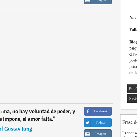
Nac
Fall
Biog
psiq
cla
pos
psic
de l
Psic
Naci
rma, no hay voluntad de poder, y
Facebook
e impone, el amor falta.
”
Frase d
Twitter
rl Gustav Jung
“
Tener n
Imagen