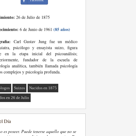
Facebook
imiento:
26 de Julio de 1875
ecimiento:
(85 años)
6 de Junio de 1961
rafia:
Carl Gustav Jung fue un médico
uiatra, psicólogo y ensayista suizo, figura
ve en la etapa inicial del psicoanálisis;
teriormente, fundador de la escuela de
ología analítica, también llamada psicología
os complejos y psicología profunda.
ólogos
Suizos
Nacidos en 1875
dos en 26 de Julio
el Día
o es poseer. Puede tenerse aquello que no se