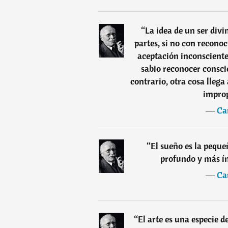
“
La idea de un ser div
partes, si no con recono
aceptación inconsciente
sabio reconocer consci
contrario, otra cosa lleg
improp
―
Ca
“
El sueño es la peque
profundo y más ín
―
Ca
“
El arte es una especie 