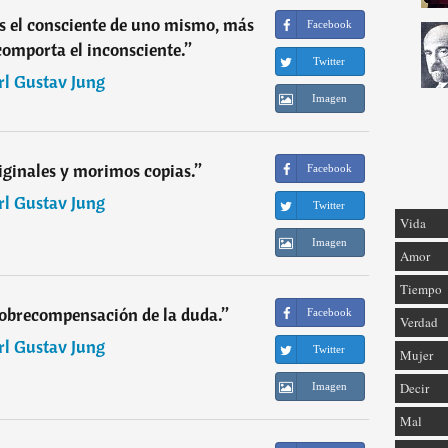
s el consciente de uno mismo, más
Facebook
omporta el inconsciente.
”
Twitter
rl Gustav Jung
Imagen
ginales y morimos copias.
”
Facebook
rl Gustav Jung
Twitter
Vida
Imagen
Amor
Tiempo
sobrecompensación de la duda.
”
Facebook
Verdad
rl Gustav Jung
Twitter
Mujer
Decir
Imagen
Mal