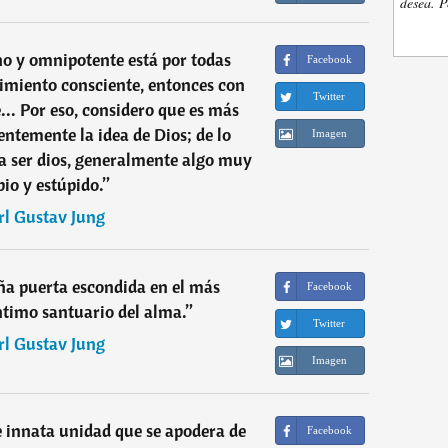
desea. P
ino y omnipotente está por todas
Facebook
cimiento consciente, entonces con
Twitter
... Por eso, considero que es más
entemente la idea de Dios; de lo
Imagen
a a ser dios, generalmente algo muy
io y estúpido.
”
rl Gustav Jung
ña puerta escondida en el más
Facebook
timo santuario del alma.
”
Twitter
rl Gustav Jung
Imagen
de innata unidad que se apodera de
Facebook