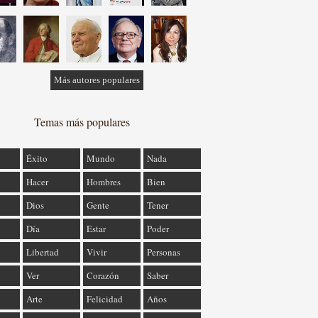
Más autores populares
Temas más populares
Éxito
Mundo
Nada
Hacer
Hombres
Bien
Dios
Gente
Tener
Día
Estar
Poder
Libertad
Vivir
Personas
Ver
Corazón
Saber
Arte
Felicidad
Años