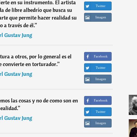
rte en su instrumento. El artista
Twitter
a de libre albedrío que busca su
 arte que permite hacer realidad su
Imagen
o a través de él.
”
rl Gustav Jung
ura a otros, por lo general es el
Facebook
e convierte en torturador.
”
Twitter
rl Gustav Jung
Imagen
mos las cosas y no de como son en
Facebook
realidad.
”
Twitter
rl Gustav Jung
Imagen