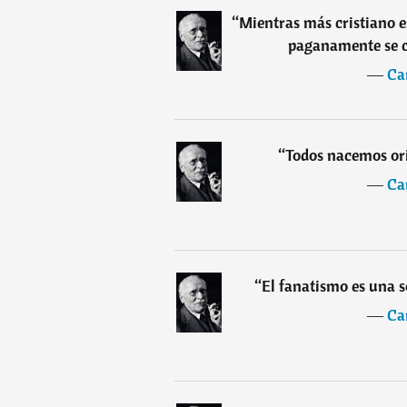
“
Mientras más cristiano e
paganamente se c
―
Ca
“
Todos nacemos ori
―
Ca
“
El fanatismo es una 
―
Ca