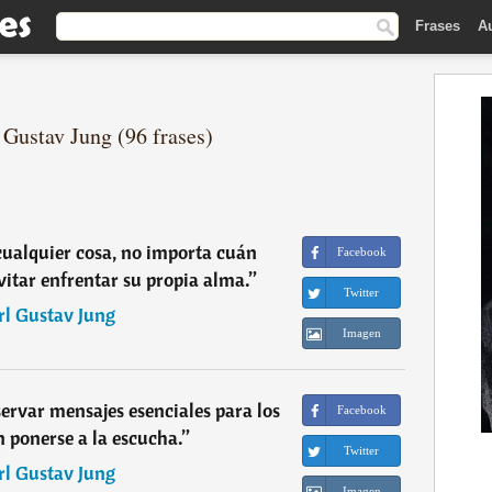
Frases
A
 Gustav Jung (96 frases)
cualquier cosa, no importa cuán
Facebook
evitar enfrentar su propia alma.
”
Twitter
rl Gustav Jung
Imagen
servar mensajes esenciales para los
Facebook
n ponerse a la escucha.
”
Twitter
rl Gustav Jung
Imagen