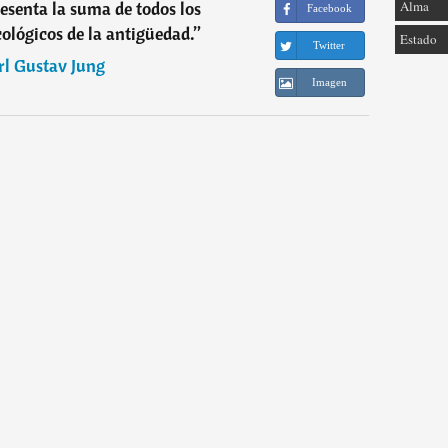
resenta la suma de todos los
Alma
Facebook
ológicos de la antigüedad.
”
Estado
Twitter
rl Gustav Jung
Imagen