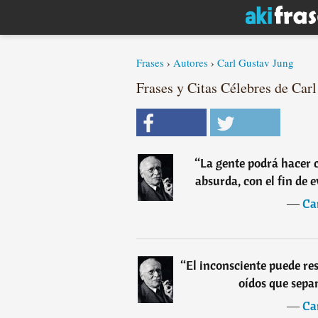
Frases
›
Autores
›
Carl Gustav Jung
Frases y Citas Célebres de Carl
“
La gente podrá hacer 
absurda, con el fin de 
―
Ca
“
El inconsciente puede re
oídos que sepa
―
Ca