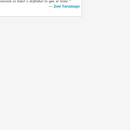
”
osesión es tener y disfrutar lo que se tiene.
José Saramago
—