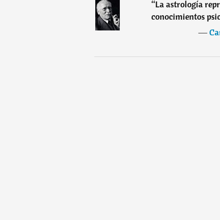
“
La astrología rep
conocimientos psic
―
Ca