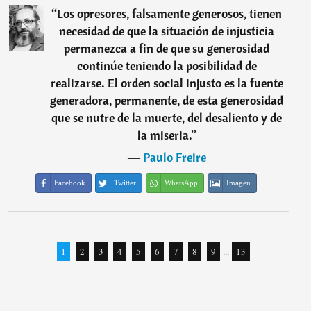
“
Los opresores, falsamente generosos, tienen
necesidad de que la situación de injusticia
permanezca a fin de que su generosidad
continúe teniendo la posibilidad de
realizarse. El orden social injusto es la fuente
generadora, permanente, de esta generosidad
que se nutre de la muerte, del desaliento y de
la miseria.
”
―
Paulo Freire
Facebook
Twitter
WhatsApp
Imagen
1
2
3
4
5
6
7
8
9
...
13