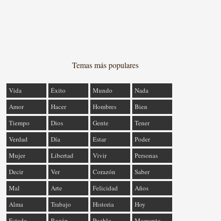
Temas más populares
Vida
Éxito
Mundo
Nada
Amor
Hacer
Hombres
Bien
Tiempo
Dios
Gente
Tener
Verdad
Día
Estar
Poder
Mujer
Libertad
Vivir
Personas
Decir
Ver
Corazón
Saber
Mal
Arte
Felicidad
Años
Alma
Trabajo
Historia
Hoy
Estado
Razón
Pueblo
Momento