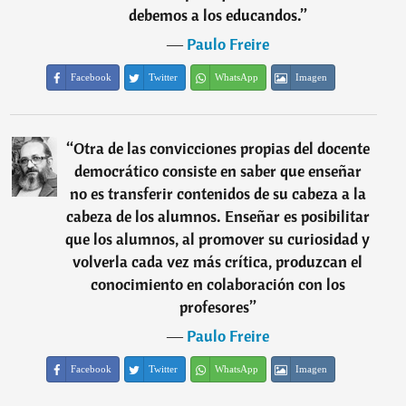
debemos a los educandos.
”
―
Paulo Freire
Facebook
Twitter
WhatsApp
Imagen
“
Otra de las convicciones propias del docente
democrático consiste en saber que enseñar
no es transferir contenidos de su cabeza a la
cabeza de los alumnos. Enseñar es posibilitar
que los alumnos, al promover su curiosidad y
volverla cada vez más crítica, produzcan el
conocimiento en colaboración con los
profesores
”
―
Paulo Freire
Facebook
Twitter
WhatsApp
Imagen