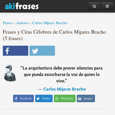
Frases
›
Autores
›
Carlos Mijares Bracho
Frases y Citas Célebres de Carlos Mijares Bracho
(5 frases)
“
La arquitectura debe prever silencios para
que pueda escucharse la voz de quien la
vive.
”
―
Carlos Mijares Bracho
Facebook
Twitter
WhatsApp
Imagen