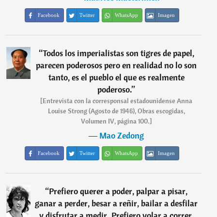
Facebook
Twitter
WhatsApp
Imagen
“
Todos los imperialistas son tigres de papel,
parecen poderosos pero en realidad no lo son
tanto, es el pueblo el que es realmente
poderoso.
”
[Entrevista con la corresponsal estadounidense Anna
Louise Strong (Agosto de 1946), Obras escogidas,
Volumen IV, página 100.]
―
Mao Zedong
Facebook
Twitter
WhatsApp
Imagen
“
Prefiero querer a poder, palpar a pisar,
ganar a perder, besar a reñir, bailar a desfilar
y disfrutar a medir. Prefiero volar a correr,