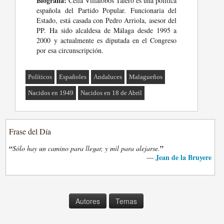
Biografia:
Celia Villalobos Talero es una política
española del Partido Popular. Funcionaria del
Estado, está casada con Pedro Arriola, asesor del
PP. Ha sido alcaldesa de Málaga desde 1995 a
2000 y actualmente es diputada en el Congreso
por esa circunscripción.
Políticos
Españoles
Andaluces
Malagueños
Nacidos en 1949
Nacidos en 18 de Abril
Frase del Día
“
”
Sólo hay un camino para llegar, y mil para alejarse.
Jean de la Bruyere
—
Autores
Temas