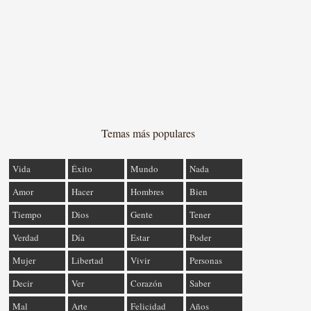
Temas más populares
Vida
Éxito
Mundo
Nada
Amor
Hacer
Hombres
Bien
Tiempo
Dios
Gente
Tener
Verdad
Día
Estar
Poder
Mujer
Libertad
Vivir
Personas
Decir
Ver
Corazón
Saber
Mal
Arte
Felicidad
Años