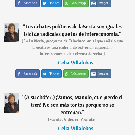
Facebook
Twitter
WhatsApp
Imagen
“
Los debates políticos de laSexta son iguales
(sic) de radicales que los de Intereconomía.
”
[En La Noria, programa de Telecinco, en el que señaló que
laSexta es una cadena de extrema izquierda e
Intereconomía, de extrema derecha.]
―
Celia Villalobos
Facebook
Twitter
WhatsApp
Imagen
“
(A su chófer.) ¡Vamos, Manolo, que pierdo el
tren! No son más tontos porque no se
entrenan.
”
[Fuente: Vídeo en YouTube]
―
Celia Villalobos