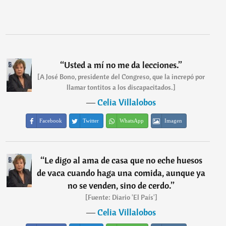
“
Usted a mí no me da lecciones.
”
[A José Bono, presidente del Congreso, que la increpó por
llamar tontitos a los discapacitados.]
―
Celia Villalobos
Facebook
Twitter
WhatsApp
Imagen
“
Le digo al ama de casa que no eche huesos
de vaca cuando haga una comida, aunque ya
no se venden, sino de cerdo.
”
[Fuente: Diario 'El País']
―
Celia Villalobos