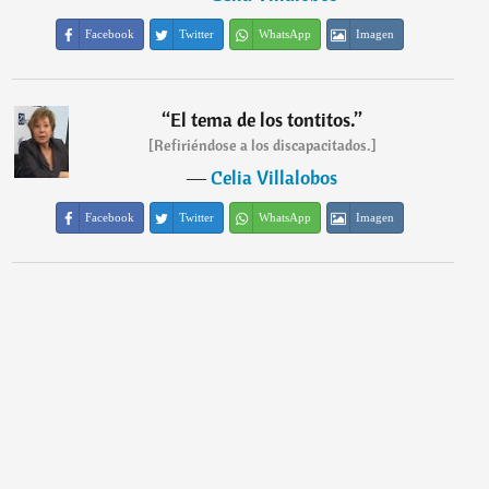
Facebook
Twitter
WhatsApp
Imagen
“
El tema de los tontitos.
”
[Refiriéndose a los discapacitados.]
―
Celia Villalobos
Facebook
Twitter
WhatsApp
Imagen