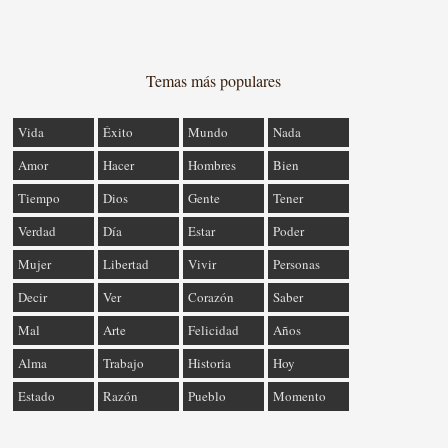
Temas más populares
Vida
Éxito
Mundo
Nada
Amor
Hacer
Hombres
Bien
Tiempo
Dios
Gente
Tener
Verdad
Día
Estar
Poder
Mujer
Libertad
Vivir
Personas
Decir
Ver
Corazón
Saber
Mal
Arte
Felicidad
Años
Alma
Trabajo
Historia
Hoy
Estado
Razón
Pueblo
Momento