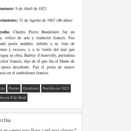
imiento:
9 de Abril de 1821
ecimiento:
(46 años)
31 de Agosto de 1867
rafia:
Charles Pierre Baudelaire fue un
a, crítico de arte y traductor francés. Fue
mado poeta maldito, debido a su vida de
emia y excesos, y a la visión del mal que
egna su obra. Barbey d'Aurevilly, periodista
critor francés, dijo de él que fue el Dante de
 época decadente. Fue el poeta de mayor
cto en el simbolismo francés.
icos
Poetas
Escritores
Nacidos en 1821
dos en 9 de Abril
el Día
”
y un camino para llegar, y mil para alejarse.