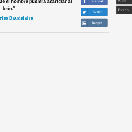
Alma
que el hombre pudiera acariciar al
Facebook
león.
”
Estado
Twitter
rles Baudelaire
Imagen