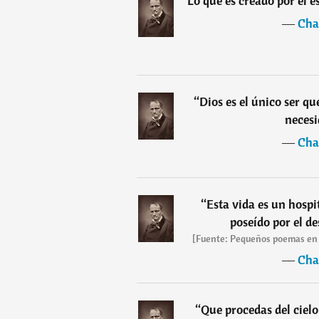
“
Lo que es creado por el e
―
Cha
“
Dios es el único ser qu
necesi
―
Cha
“
Esta vida es un hospi
poseído por el d
[Fuente: Pequeños poemas en p
―
Cha
“
Que procedas del cielo