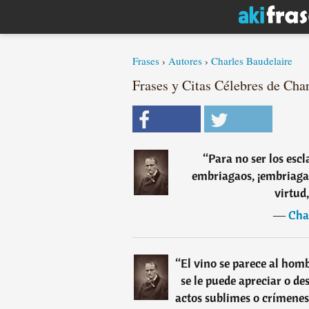
Frases
›
Autores
›
Charles Baudelaire
Frases y Citas Célebres de Char
“
Para no ser los esc
embriagaos, ¡embriagao
virtud
―
Cha
“
El vino se parece al hom
se le puede apreciar o de
actos sublimes o crímenes