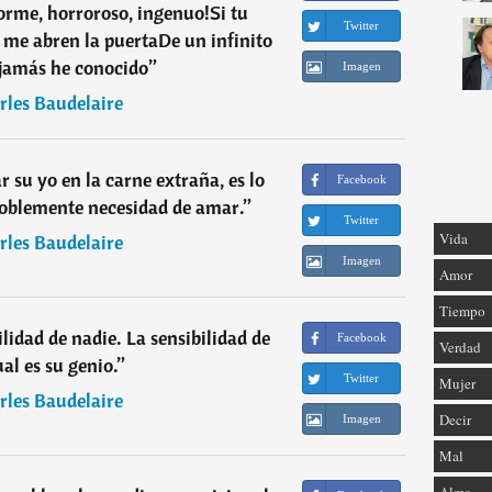
orme, horroroso, ingenuo!Si tu
Twitter
e me abren la puertaDe un infinito
jamás he conocido
”
Imagen
rles Baudelaire
r su yo en la carne extraña, es lo
Facebook
oblemente necesidad de amar.
”
Twitter
Vida
rles Baudelaire
Imagen
Amor
Tiempo
ilidad de nadie. La sensibilidad de
Facebook
Verdad
al es su genio.
”
Twitter
Mujer
rles Baudelaire
Decir
Imagen
Mal