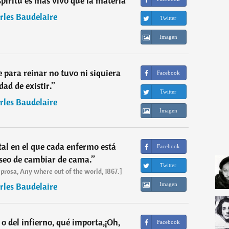
spíritu es más vivo que la materia
”
rles Baudelaire
Twitter
Imagen
e para reinar no tuvo ni siquiera
Facebook
dad de existir.
”
Twitter
rles Baudelaire
Imagen
tal en el que cada enfermo está
Facebook
eseo de cambiar de cama.
”
Twitter
rosa, Any where out of the world, 1867.]
rles Baudelaire
Imagen
 o del infierno, qué importa,¡Oh,
Facebook