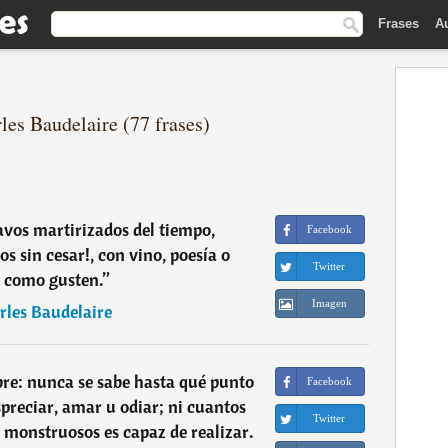
Frases
A
les Baudelaire (77 frases)
lavos martirizados del tiempo,
Facebook
s sin cesar!, con vino, poesía o
Twitter
, como gusten.
”
Imagen
rles Baudelaire
bre: nunca se sabe hasta qué punto
Facebook
spreciar, amar u odiar; ni cuantos
Twitter
 monstruosos es capaz de realizar.