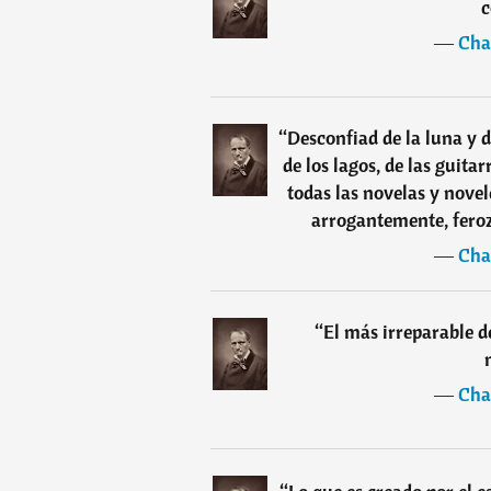
c
―
Cha
“
Desconfiad de la luna y de
de los lagos, de las guitar
todas las novelas y nove
arrogantemente, feroz
―
Cha
“
El más irreparable de
―
Cha