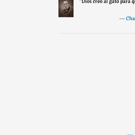
“
Dios creó al gato para 
―
Cha