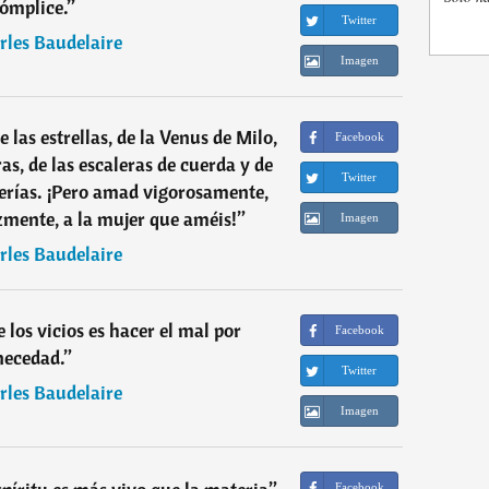
ómplice.
”
Twitter
rles Baudelaire
Imagen
 las estrellas, de la Venus de Milo,
Facebook
ras, de las escaleras de cuerda y de
Twitter
lerías. ¡Pero amad vigorosamente,
mente, a la mujer que améis!
”
Imagen
rles Baudelaire
 los vicios es hacer el mal por
Facebook
necedad.
”
Twitter
rles Baudelaire
Imagen
Facebook