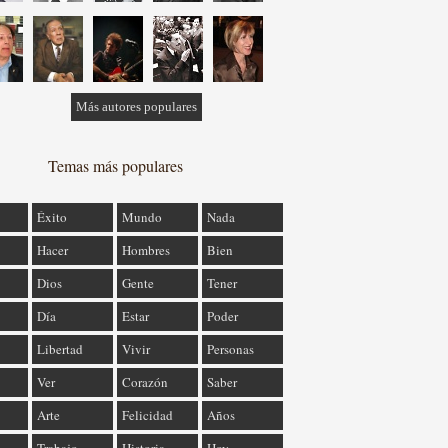
Más autores populares
Temas más populares
Éxito
Mundo
Nada
Hacer
Hombres
Bien
Dios
Gente
Tener
Día
Estar
Poder
Libertad
Vivir
Personas
Ver
Corazón
Saber
Arte
Felicidad
Años