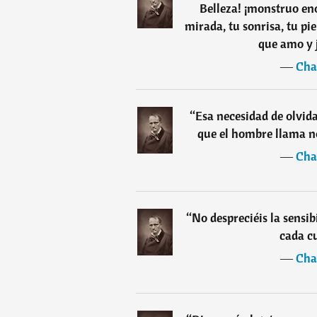
Belleza! ¡monstruo en
mirada, tu sonrisa, tu pi
que amo y 
―
Cha
“
Esa necesidad de olvida
que el hombre llama n
―
Cha
“
No despreciéis la sensib
cada cu
―
Cha