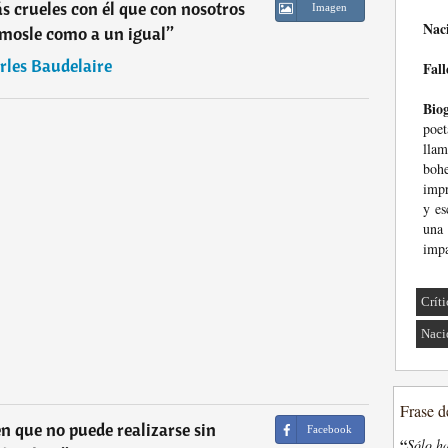
 crueles con él que con nosotros
Imagen
Nac
mosle como a un igual
”
rles Baudelaire
Fall
Biog
poet
lla
boh
impr
y es
una
impa
Crít
Naci
Frase d
n que no puede realizarse sin
Facebook
“
Sólo ha