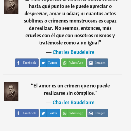
hasta qué punto se le puede apreciar o
despreciar, amar u odiar; ni cuantos actos
sublimes o crímenes monstruosos es capaz
de realizar. No seamos, entonces, más
crueles con él que con nosotros mismos y
tratémosle como a un igual
”
―
Charles Baudelaire
Facebook
Twitter
WhatsApp
Imagen
“
El amor es un crimen que no puede
realizarse sin cómplice.
”
―
Charles Baudelaire
Facebook
Twitter
WhatsApp
Imagen