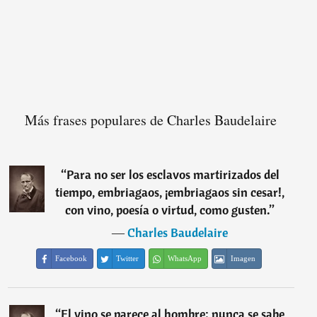
Más frases populares de Charles Baudelaire
“
Para no ser los esclavos martirizados del
tiempo, embriagaos, ¡embriagaos sin cesar!,
con vino, poesía o virtud, como gusten.
”
―
Charles Baudelaire
Facebook
Twitter
WhatsApp
Imagen
“
El vino se parece al hombre: nunca se sabe