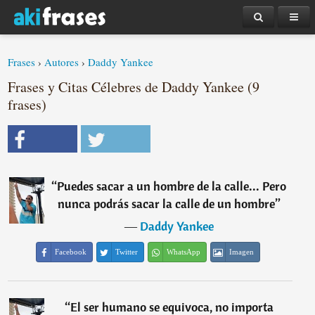
Frases
›
Autores
›
Daddy Yankee
Frases y Citas Célebres de Daddy Yankee (9
frases)
“
Puedes sacar a un hombre de la calle... Pero
nunca podrás sacar la calle de un hombre
”
―
Daddy Yankee
Facebook
Twitter
WhatsApp
Imagen
“
El ser humano se equivoca, no importa