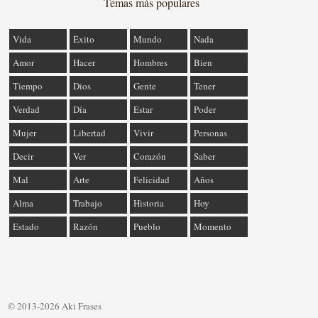
Temas más populares
Vida
Éxito
Mundo
Nada
Amor
Hacer
Hombres
Bien
Tiempo
Dios
Gente
Tener
Verdad
Día
Estar
Poder
Mujer
Libertad
Vivir
Personas
Decir
Ver
Corazón
Saber
Mal
Arte
Felicidad
Años
Alma
Trabajo
Historia
Hoy
Estado
Razón
Pueblo
Momento
© 2013-2026 Aki Frases