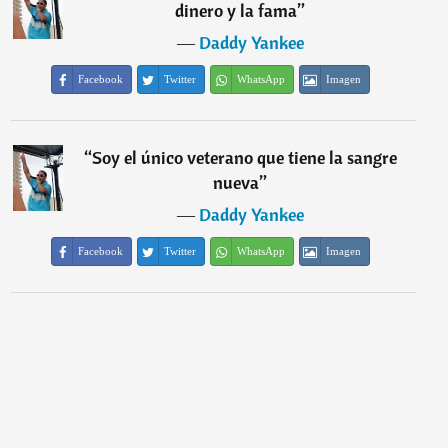
dinero y la fama
”
―
Daddy Yankee
Facebook
Twitter
WhatsApp
Imagen
“
Soy el único veterano que tiene la sangre
nueva
”
―
Daddy Yankee
Facebook
Twitter
WhatsApp
Imagen