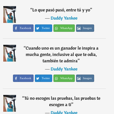
“
Lo que pasó pasó, entre tú y yo
”
―
Daddy Yankee
Facebook
Twitter
WhatsApp
Imagen
“
Cuando uno es un ganador le inspira a
mucha gente, inclusive al que te odia,
también te admira
”
―
Daddy Yankee
Facebook
Twitter
WhatsApp
Imagen
“
Tú no escoges las pruebas, las pruebas te
escogen a ti
”
―
Daddy Yankee