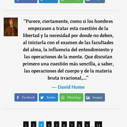
“
Parece, ciertamente, como si los hombres
empezasen a tratar esta cuestión de la
libertad y la necesidad por donde no deben,
al iniciarla con el examen de las facultades
del alma, la influencia del entendimiento y
las operaciones de la mente. Que discutan
primero una cuestión más sencilla, a saber,
las operaciones del cuerpo y de la materia
bruta irracional,...
”
―
David Hume
Facebook
Twitter
WhatsApp
Imagen
1
2
3
4
5
6
7
8
9
...
14