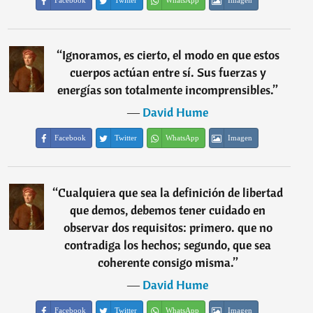
Facebook
Twitter
WhatsApp
Imagen
“
Ignoramos, es cierto, el modo en que estos
cuerpos actúan entre sí. Sus fuerzas y
energías son totalmente incomprensibles.
”
―
David Hume
Facebook
Twitter
WhatsApp
Imagen
“
Cualquiera que sea la definición de libertad
que demos, debemos tener cuidado en
observar dos requisitos: primero. que no
contradiga los hechos; segundo, que sea
coherente consigo misma.
”
―
David Hume
Facebook
Twitter
WhatsApp
Imagen