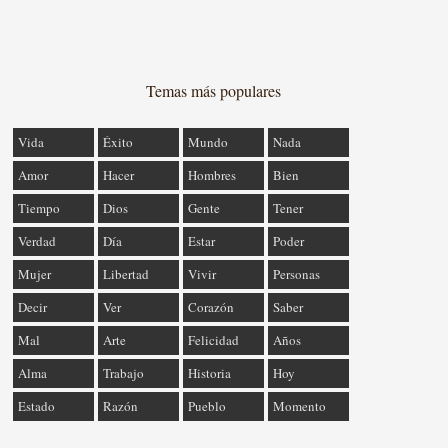
Temas más populares
Vida
Éxito
Mundo
Nada
Amor
Hacer
Hombres
Bien
Tiempo
Dios
Gente
Tener
Verdad
Día
Estar
Poder
Mujer
Libertad
Vivir
Personas
Decir
Ver
Corazón
Saber
Mal
Arte
Felicidad
Años
Alma
Trabajo
Historia
Hoy
Estado
Razón
Pueblo
Momento