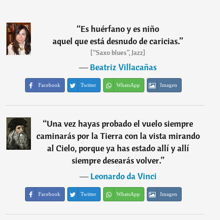
“
Es huérfano y es niño
aquel que está desnudo de caricias.
”
[“Saxo blues”, Jazz]
―
Beatriz Villacañas
Facebook
Twitter
WhatsApp
Imagen
“
Una vez hayas probado el vuelo siempre
caminarás por la Tierra con la vista mirando
al Cielo, porque ya has estado allí y allí
siempre desearás volver.
”
―
Leonardo da Vinci
Facebook
Twitter
WhatsApp
Imagen