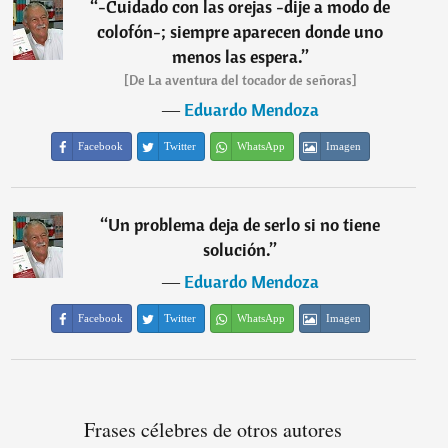
“
-Cuidado con las orejas -dije a modo de
colofón-; siempre aparecen donde uno
menos las espera.
”
[De La aventura del tocador de señoras]
―
Eduardo Mendoza
Facebook
Twitter
WhatsApp
Imagen
“
Un problema deja de serlo si no tiene
solución.
”
―
Eduardo Mendoza
Facebook
Twitter
WhatsApp
Imagen
Frases célebres de otros autores