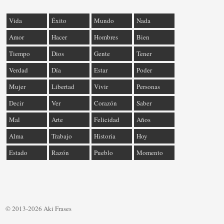
Vida
Éxito
Mundo
Nada
Amor
Hacer
Hombres
Bien
Tiempo
Dios
Gente
Tener
Verdad
Día
Estar
Poder
Mujer
Libertad
Vivir
Personas
Decir
Ver
Corazón
Saber
Mal
Arte
Felicidad
Años
Alma
Trabajo
Historia
Hoy
Estado
Razón
Pueblo
Momento
© 2013-2026 Aki Frases