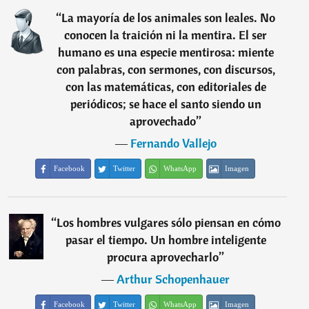
“
La mayoría de los animales son leales. No
conocen la traición ni la mentira. El ser
humano es una especie mentirosa: miente
con palabras, con sermones, con discursos,
con las matemáticas, con editoriales de
periódicos; se hace el santo siendo un
aprovechado
”
―
Fernando Vallejo
Facebook
Twitter
WhatsApp
Imagen
“
Los hombres vulgares sólo piensan en cómo
pasar el tiempo. Un hombre inteligente
procura aprovecharlo
”
―
Arthur Schopenhauer
Facebook
Twitter
WhatsApp
Imagen