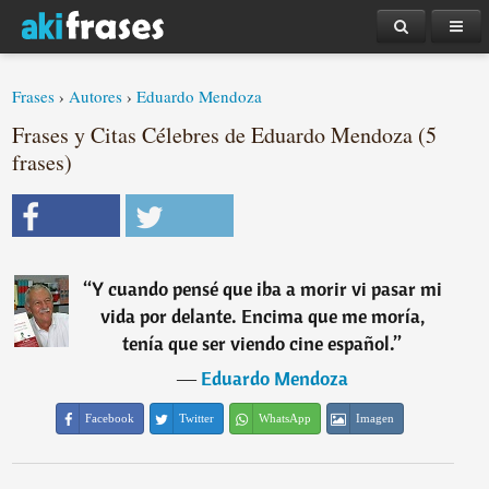
Frases
›
Autores
›
Eduardo Mendoza
Frases y Citas Célebres de Eduardo Mendoza (5
frases)
“
Y cuando pensé que iba a morir vi pasar mi
vida por delante. Encima que me moría,
tenía que ser viendo cine español.
”
―
Eduardo Mendoza
Facebook
Twitter
WhatsApp
Imagen