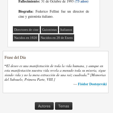
Fallecimiento:
(73 años)
31 de Octubre de 1993
Biografia:
Federico Fellini fue un director de
cine y guionista italiano.
Directores de cine
Guionistas
Italianos
Nacidos en 1920
Nacidos en 20 de Enero
Frase del Día
“
El deseo es una manifestación de toda la vida humana, y aunque en
esta manifestación nuestra vida revela a menudo toda su miseria, sigue
”
siendo vida y no la mera extracción de una raiz cuadrada.
[Memorias
del Subsuelo, Primera Parte, VIII.]
Fiódor Dostoyevski
—
Autores
Temas