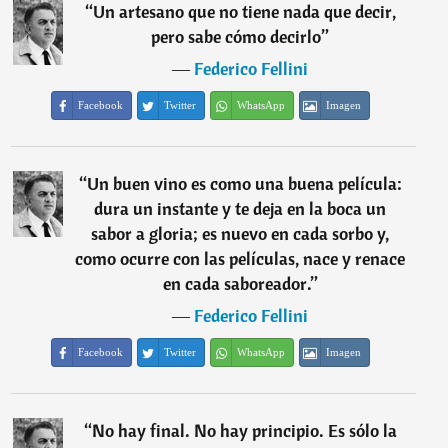
“
Un artesano que no tiene nada que decir,
pero sabe cómo decirlo
”
―
Federico Fellini
Facebook
Twitter
WhatsApp
Imagen
“
Un buen vino es como una buena película:
dura un instante y te deja en la boca un
sabor a gloria; es nuevo en cada sorbo y,
como ocurre con las películas, nace y renace
en cada saboreador.
”
―
Federico Fellini
Facebook
Twitter
WhatsApp
Imagen
“
No hay final. No hay principio. Es sólo la