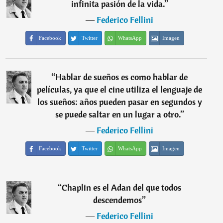
infinita pasión de la vida.
”
―
Federico Fellini
Facebook
Twitter
WhatsApp
Imagen
“
Hablar de sueños es como hablar de
películas, ya que el cine utiliza el lenguaje de
los sueños: años pueden pasar en segundos y
se puede saltar en un lugar a otro.
”
―
Federico Fellini
Facebook
Twitter
WhatsApp
Imagen
“
Chaplin es el Adan del que todos
descendemos
”
―
Federico Fellini