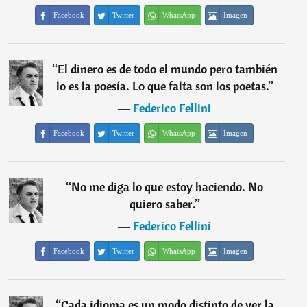
Facebook
Twitter
WhatsApp
Imagen
“
El dinero es de todo el mundo pero también
lo es la poesía. Lo que falta son los poetas.
”
―
Federico Fellini
Facebook
Twitter
WhatsApp
Imagen
“
No me diga lo que estoy haciendo. No
quiero saber.
”
―
Federico Fellini
Facebook
Twitter
WhatsApp
Imagen
“
Cada idioma es un modo distinto de ver la