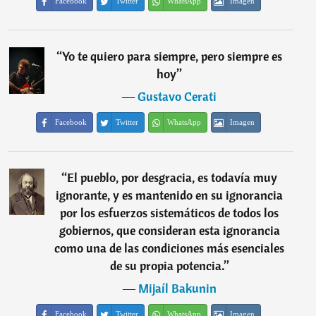
Facebook
Twitter
WhatsApp
Imagen
“
Yo te quiero para siempre, pero siempre es
hoy
”
―
Gustavo Cerati
Facebook
Twitter
WhatsApp
Imagen
“
El pueblo, por desgracia, es todavía muy
ignorante, y es mantenido en su ignorancia
por los esfuerzos sistemáticos de todos los
gobiernos, que consideran esta ignorancia
como una de las condiciones más esenciales
de su propia potencia.
”
―
Mijaíl Bakunin
Facebook
Twitter
WhatsApp
Imagen