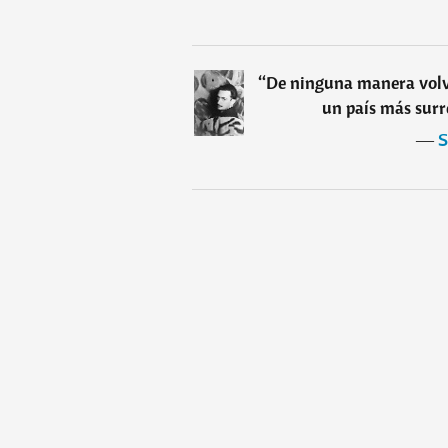
“
De ninguna manera volve
un país más surr
―
S