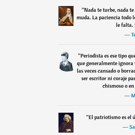
“
Nada te turbe, nada te 
muda. La paciencia todo l
le falta.
―
T
“
Periodista es ese tipo qu
que generalmente ignora y
las veces cansado o borra
ser escritor ni coraje pa
chismoso o en 
―
M
“
El patriotismo es el 
―
Sa