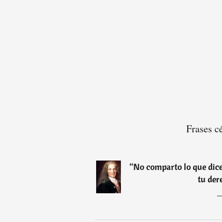
Frases c
“
No comparto lo que dice
tu der