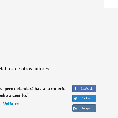
élebres de otros autores
s, pero defenderé hasta la muerte
Facebook
echo a decirlo.
”
Twitter
―
Voltaire
Imagen