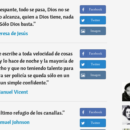
espante, todo se pasa, Dios no se
Facebook
o alcanza, quien a Dios tiene, nada
Twitter
 Sólo Dios basta.
”
Imagen
eresa de Jesús
e escribe a toda velocidad de cosas
Facebook
 lo hace de noche y la mayoría de
Twitter
cho y que no teniendo talento para
ra ser policía se queda sólo en un
Imagen
un simple confidente.
”
anuel Vicent
último refugio de los canallas.
”
Facebook
muel Johnson
Twitter