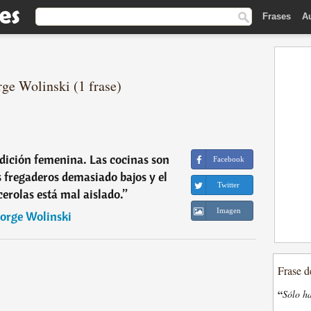
Frases
A
rge Wolinski (1 frase)
dición femenina. Las cocinas son
Facebook
 fregaderos demasiado bajos y el
Twitter
erolas está mal aislado.
”
Imagen
orge Wolinski
Frase d
“
Sólo ha