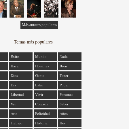
Más autores populares
Temas más populares
Éxito
Mundo
Nada
Hacer
Hombres
Bien
Dios
Gente
Tener
Día
Estar
Poder
Libertad
Vivir
Personas
Ver
Corazón
Saber
Arte
Felicidad
Años
Trabajo
Historia
Hoy