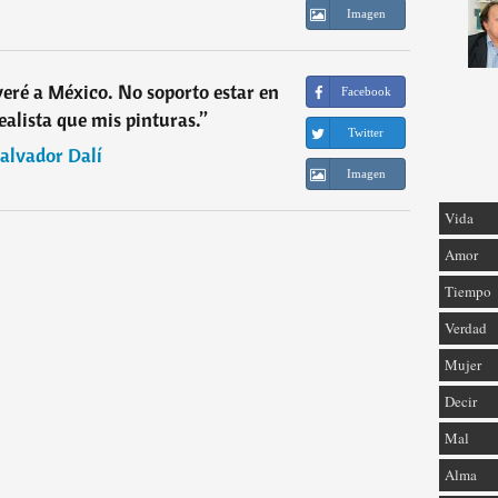
Imagen
ré a México. No soporto estar en
Facebook
ealista que mis pinturas.
”
Twitter
alvador Dalí
Imagen
Vida
Amor
Tiempo
Verdad
Mujer
Decir
Mal
Alma